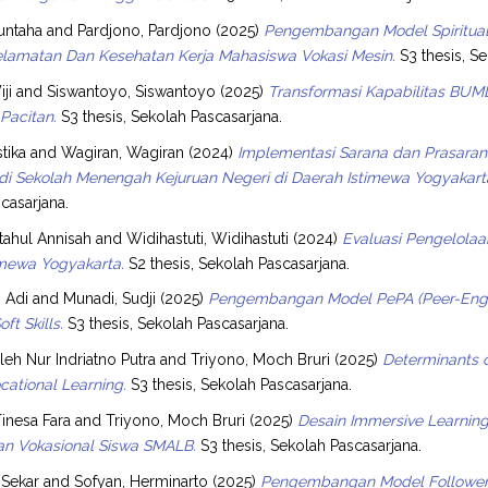
untaha
and
Pardjono, Pardjono
(2025)
Pengembangan Model Spiritual
selamatan Dan Kesehatan Kerja Mahasiswa Vokasi Mesin.
S3 thesis, Se
ji
and
Siswantoyo, Siswantoyo
(2025)
Transformasi Kapabilitas B
Pacitan.
S3 thesis, Sekolah Pascasarjana.
stika
and
Wagiran, Wagiran
(2024)
Implementasi Sarana dan Prasaran
 di Sekolah Menengah Kejuruan Negeri di Daerah Istimewa Yogyakarta
casarjana.
iftahul Annisah
and
Widihastuti, Widihastuti
(2024)
Evaluasi Pengelolaa
imewa Yogyakarta.
S2 thesis, Sekolah Pascasarjana.
i Adi
and
Munadi, Sudji
(2025)
Pengembangan Model PePA (Peer-Engag
ft Skills.
S3 thesis, Sekolah Pascasarjana.
leh Nur Indriatno Putra
and
Triyono, Moch Bruri
(2025)
Determinants o
cational Learning.
S3 thesis, Sekolah Pascasarjana.
Tinesa Fara
and
Triyono, Moch Bruri
(2025)
Desain Immersive Learnin
an Vokasional Siswa SMALB.
S3 thesis, Sekolah Pascasarjana.
 Sekar
and
Sofyan, Herminarto
(2025)
Pengembangan Model Followers