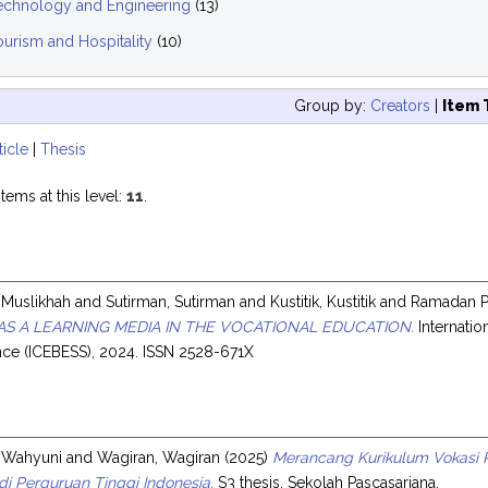
echnology and Engineering
(13)
ourism and Hospitality
(10)
Group by:
Creators
|
Item 
ticle
|
Thesis
tems at this level:
11
.
, Muslikhah
and
Sutirman, Sutirman
and
Kustitik, Kustitik
and
Ramadan Pa
S A LEARNING MEDIA IN THE VOCATIONAL EDUCATION.
Internatio
nce (ICEBESS), 2024. ISSN 2528-671X
s
ri Wahyuni
and
Wagiran, Wagiran
(2025)
Merancang Kurikulum Vokasi P
i Perguruan Tinggi Indonesia.
S3 thesis, Sekolah Pascasarjana.