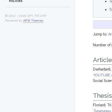
T
POLICIES
T
© 2012 -
2026 UPT. TIK UNY
Powered by
APW Themes
.
Jump to:
Ar
Number of i
Article
Dwihartanti
YOUTUBE A
Social Scie
Thesi
Floriasti, T
Tunarungu d