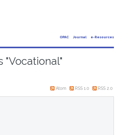
OPAC
Journal
e-Resources
 "Vocational"
Atom
RSS 1.0
RSS 2.0