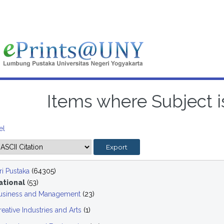
Items where Subject is
el
i Pustaka
(64305)
ational
(53)
usiness and Management
(23)
reative Industries and Arts
(1)