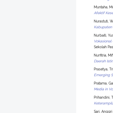
Muntaha, M
Afektif Ke
Nurastuti, Wi
Kabupaten 
Nurbaiti, Yu
Vokasional
Sekolah Pas
Nurfitria, M
Daerah Ist
Prasetya, Tr
Emerging So
Pratama, Ga
Media in Vo
Prihandini, 
Keterampil
Sari, Anggri