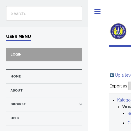
Toggle
USER MENU
LOGIN
Up a lev
HOME
Export as
ABOUT
Kategor
BROWSE
Voc
B
HELP
C