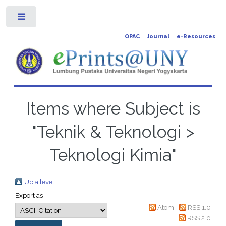
Toggle
OPAC
Journal
e-Resources
Items where Subject is
"Teknik & Teknologi >
Teknologi Kimia"
Up a level
Export as
Atom
RSS 1.0
RSS 2.0