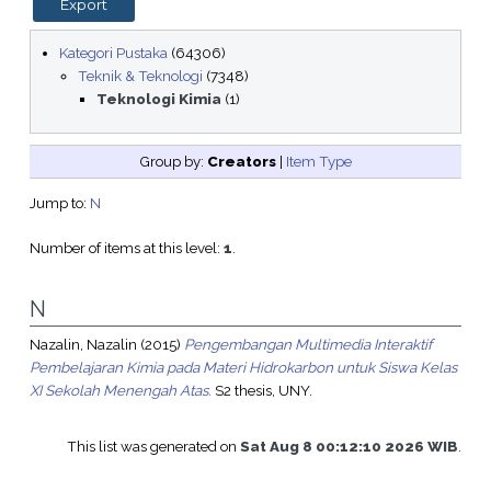
Kategori Pustaka
(64306)
Teknik & Teknologi
(7348)
Teknologi Kimia
(1)
Group by:
Creators
|
Item Type
Jump to:
N
Number of items at this level:
1
.
N
Nazalin, Nazalin
(2015)
Pengembangan Multimedia Interaktif
Pembelajaran Kimia pada Materi Hidrokarbon untuk Siswa Kelas
XI Sekolah Menengah Atas.
S2 thesis, UNY.
This list was generated on
Sat Aug 8 00:12:10 2026 WIB
.