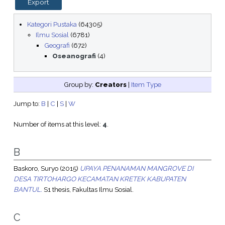
Kategori Pustaka
(64305)
Ilmu Sosial
(6781)
Geografi
(672)
Oseanografi
(4)
Group by:
Creators
|
Item Type
Jump to:
B
|
C
|
S
|
W
Number of items at this level:
4
.
B
Baskoro, Suryo
(2015)
UPAYA PENANAMAN MANGROVE DI
DESA TIRTOHARGO KECAMATAN KRETEK KABUPATEN
BANTUL.
S1 thesis, Fakultas Ilmu Sosial.
C