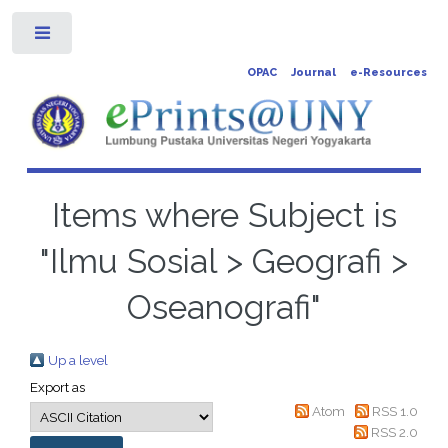
Toggle
OPAC
Journal
e-Resources
Items where Subject is
"Ilmu Sosial > Geografi >
Oseanografi"
Up a level
Export as
Atom
RSS 1.0
RSS 2.0