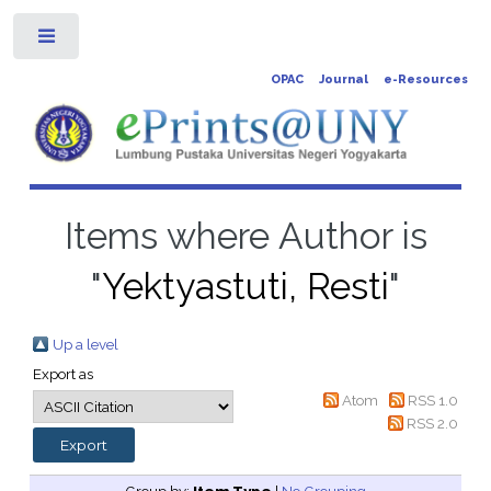
Toggle
OPAC
Journal
e-Resources
Items where Author is
"
Yektyastuti, Resti
"
Up a level
Export as
Atom
RSS 1.0
RSS 2.0