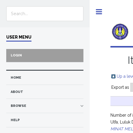
Toggle
USER MENU
LOGIN
I
Up a lev
HOME
Export as
ABOUT
BROWSE
Number of 
HELP
Ulfa, Luluk
MINAT MEL