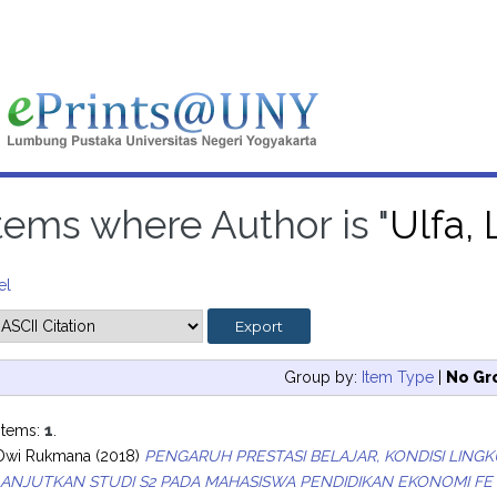
tems where Author is "
Ulfa,
el
Group by:
Item Type
|
No Gr
items:
1
.
 Dwi Rukmana
(2018)
PENGARUH PRESTASI BELAJAR, KONDISI LIN
ANJUTKAN STUDI S2 PADA MAHASISWA PENDIDIKAN EKONOMI FE 