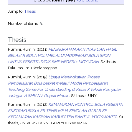
Group by:
Item Type
|
No Grouping
Jump to:
Thesis
Number of items:
3
.
Thesis
Rumini, Rumini
(2021)
PENINGKATAN AKTIVITAS DAN HASIL
BELAJAR BOLA VOLI MELALUI MODIFIKASI BOLA SPON
UNTUK PESERTA DIDIK SMP NEGERI 1 MOYUDAN.
S2 thesis,
Fakultas Ilmu Keolahragaan.
Rumini, Rumini
(2015)
Upaya Meningkatkan Proses
Pembelajaran Bola basket melalui Model Pembelajaran
Teaching Game For Understanding di Kelas X Teknik Komputer
Jaringan A SMK N 2 Depok Mrican.
S2 thesis, UNY.
Rumini, Rumini
(2012)
KEMAMPUAN KONTROL BOLA PESERTA
EKSTRAKURIKULER TENIS MEJA SEKOLAH DASAR SE
KECAMATAN KASIHAN KABUPATEN BANTUL YOGYAKARTA.
S1
thesis, UNIVERSITAS NEGERI YOGYAKARTA.