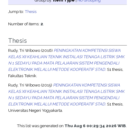
Group by:
Item Type
|
No Grouping
Jump to:
Thesis
Number of items:
2
.
Thesis
Rudy, Tri Wibowo
(2016)
PENINGKATAN KOMPETENSI SISWA
KELAS XII KEAHLIAN TEKNIK INSTALASI TENAGA LISTRIK SMK
N 1 SEDAYU PADA MATA PELAJARAN SISTEM PENGENDALI
ELEKTRONIK MELALUI METODE KOOPERATIF STAD.
S1 thesis,
Fakultas Teknik.
Rudy, Tri Wibowo
(2015)
PENINGKATAN KOMPETENSI SISWA
KELAS XII KEAHLIAN TEKNIK INSTALASI TENAGA LISTRIK SMK
N 1 SEDAYU PADA MATA PELAJARAN SISTEM PENGENDALI
ELEKTRONIK MELALUI METODE KOOPERATIF STAD.
S1 thesis,
Universitas Negeri Yogyakarta.
This list was generated on
Thu Aug 6 00:29:34 2026 WIB
.