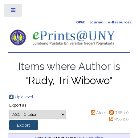
Toggle
OPAC
Journal
e-Resources
Items where Author is
"
Rudy, Tri Wibowo
"
Up a level
Export as
Atom
RSS 1.0
RSS 2.0