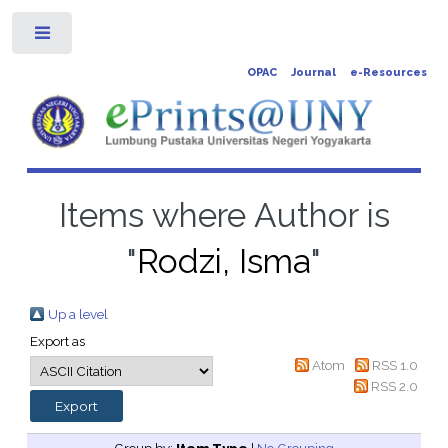
Toggle
OPAC
Journal
e-Resources
Items where Author is
"
Rodzi, Isma
"
Up a level
Export as
Atom
RSS 1.0
RSS 2.0