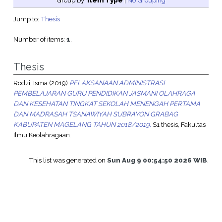
Group by:
Item Type
|
No Grouping
Jump to:
Thesis
Number of items:
1
.
Thesis
Rodzi, Isma
(2019)
PELAKSANAAN ADMINISTRASI
PEMBELAJARAN GURU PENDIDIKAN JASMANI OLAHRAGA
DAN KESEHATAN TINGKAT SEKOLAH MENENGAH PERTAMA
DAN MADRASAH TSANAWIYAH SUBRAYON GRABAG
KABUPATEN MAGELANG TAHUN 2018/2019.
S1 thesis, Fakultas
Ilmu Keolahragaan.
This list was generated on
Sun Aug 9 00:54:50 2026 WIB
.