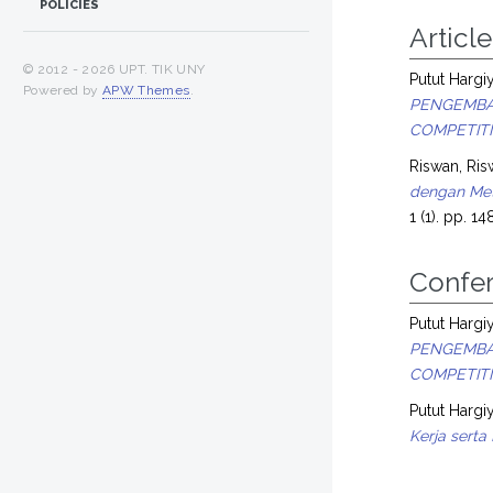
POLICIES
Article
© 2012 -
2026 UPT. TIK UNY
Putut Hargiy
Powered by
APW Themes
.
PENGEMBA
COMPETITI
Riswan, Ri
dengan Meto
1 (1). pp. 
Confe
Putut Hargiy
PENGEMBA
COMPETITI
Putut Hargiy
Kerja sert