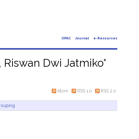
OPAC
Journal
e-Resources
, Riswan Dwi Jatmiko
"
Atom
RSS 1.0
RSS 2.0
rouping