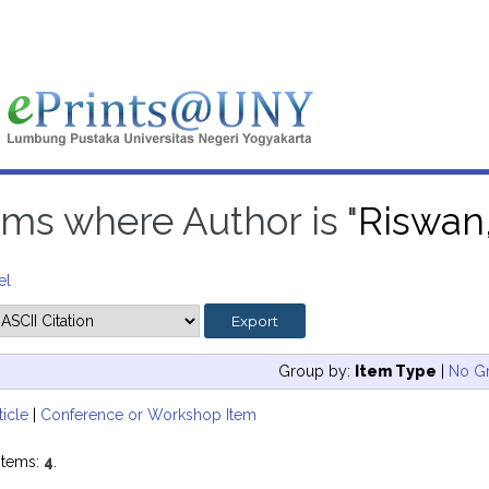
ems where Author is "
Riswan
el
Group by:
Item Type
|
No G
ticle
|
Conference or Workshop Item
items:
4
.