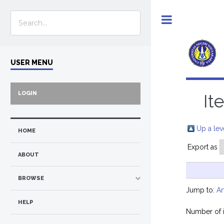
Toggle
USER MENU
LOGIN
It
Up a lev
HOME
Export as
ABOUT
BROWSE
Jump to:
Ar
HELP
Number of 