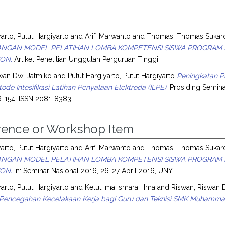
arto, Putut Hargiyarto
and
Arif, Marwanto
and
Thomas, Thomas Sukar
NGAN MODEL PELATIHAN LOMBA KOMPETENSI SISWA PROGRAM K
ON.
Artikel Penelitian Unggulan Perguruan Tinggi.
swan Dwi Jatmiko
and
Putut Hargiyarto, Putut Hargiyarto
Peningkatan P
de Intesifikasi Latihan Penyalaan Elektroda (ILPE).
Prosiding Semina
148-154. ISSN 2081-8383
rence or Workshop Item
arto, Putut Hargiyarto
and
Arif, Marwanto
and
Thomas, Thomas Sukar
NGAN MODEL PELATIHAN LOMBA KOMPETENSI SISWA PROGRAM K
ON.
In: Seminar Nasional 2016, 26-27 April 2016, UNY.
arto, Putut Hargiyarto
and
Ketut Ima Ismara , Ima
and
Riswan, Riswan 
a Pencegahan Kecelakaan Kerja bagi Guru dan Teknisi SMK Muhamma