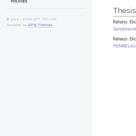
POLICIES
Thesi
© 2012 -
2026 UPT. TIK UNY
Raharjo, Ek
Powered by
APW Themes
.
Sandboardi
Raharjo, Ek
PEMBELAJA