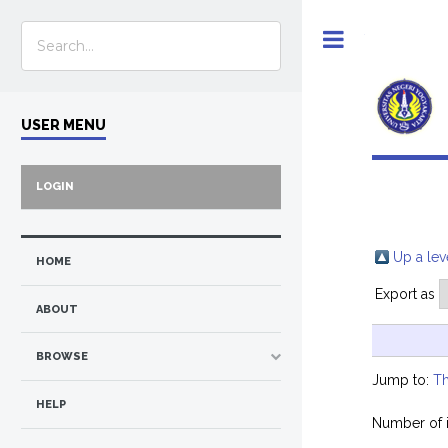
Toggle
USER MENU
LOGIN
Up a lev
HOME
Export as
ABOUT
BROWSE
Jump to:
Th
HELP
Number of 