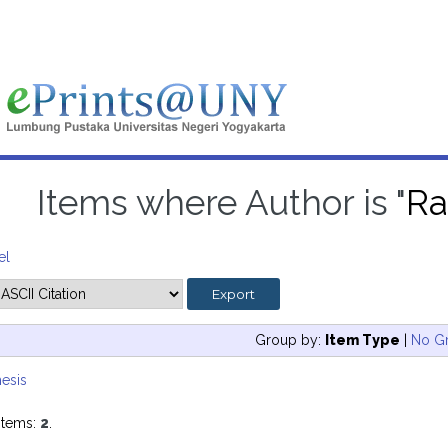
Items where Author is "
Ra
el
Group by:
Item Type
|
No G
esis
items:
2
.