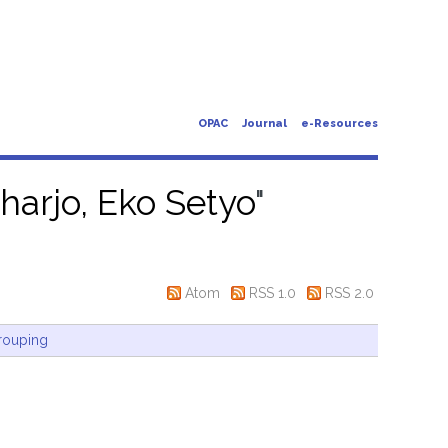
OPAC
Journal
e-Resources
harjo, Eko Setyo
"
Atom
RSS 1.0
RSS 2.0
rouping