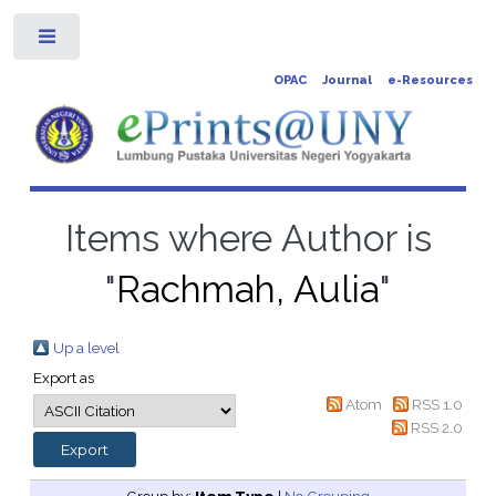
Toggle
OPAC
Journal
e-Resources
Items where Author is
"
Rachmah, Aulia
"
Up a level
Export as
Atom
RSS 1.0
RSS 2.0