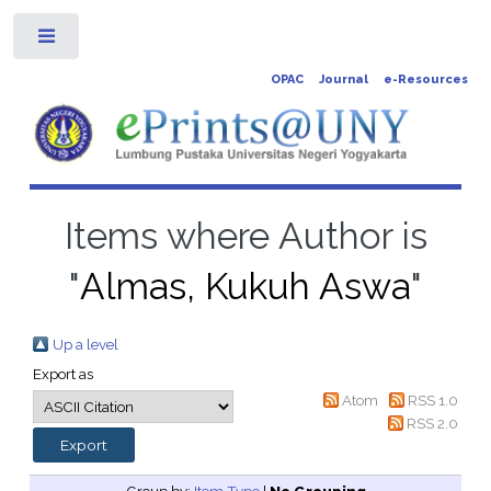
Toggle
OPAC
Journal
e-Resources
Items where Author is
"
Almas, Kukuh Aswa
"
Up a level
Export as
Atom
RSS 1.0
RSS 2.0