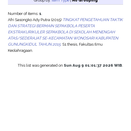
Group by:
Item Type
|
No Grouping
Number of items:
1
.
Afri Sasongko Ady Putra
(2015)
TINGKAT PENGETAHUAN TAKTIK
DAN STRATEGI BERMAIN SEPAKBOLA PESERTA
EKSTRAKURIKULER SEPAKBOLA DI SEKOLAH MENENGAH
ATAS/SEDERAJAT SE-KECAMATAN WONOSARI KABUPATEN
GUNUNGKIDUL TAHUN 2015.
S1 thesis, Fakultas Ilmu
Keolahragaan.
This list was generated on
Sun Aug 9 01:01:37 2026 WIB
.