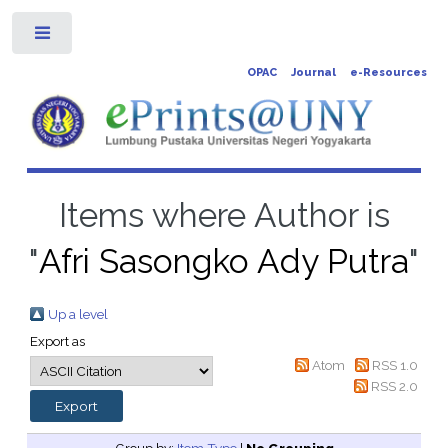
Toggle
OPAC
Journal
e-Resources
Items where Author is
"
Afri Sasongko Ady Putra
"
Up a level
Export as
Atom
RSS 1.0
RSS 2.0