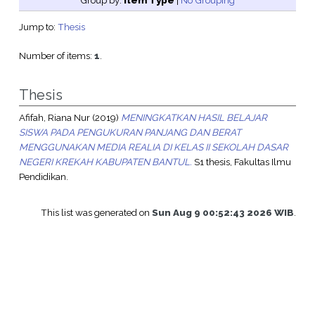
Group by:
Item Type
|
No Grouping
Jump to:
Thesis
Number of items:
1
.
Thesis
Afifah, Riana Nur
(2019)
MENINGKATKAN HASIL BELAJAR
SISWA PADA PENGUKURAN PANJANG DAN BERAT
MENGGUNAKAN MEDIA REALIA DI KELAS II SEKOLAH DASAR
NEGERI KREKAH KABUPATEN BANTUL.
S1 thesis, Fakultas Ilmu
Pendidikan.
This list was generated on
Sun Aug 9 00:52:43 2026 WIB
.