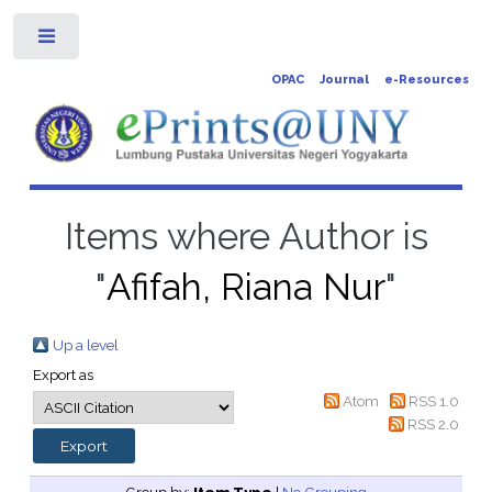
Toggle
OPAC
Journal
e-Resources
Items where Author is
"
Afifah, Riana Nur
"
Up a level
Export as
Atom
RSS 1.0
RSS 2.0