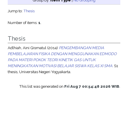
Group by:
Item Type
|
No Grouping
Jump to:
Thesis
Number of items:
1
.
Thesis
Adlhiah, Aini Qismatul
(2014)
PENGEMBANGAN MEDIA
PEMBELAJARAN FISIKA DENGAN MENGGUNAKAN EDMODO
PADA MATERI POKOK TEORI KINETIK GAS UNTUK
MENINGKATKAN MOTIVASI BELAJAR SISWA KELAS XI SMA.
S1
thesis, Universitas Negeri Yogyakarta.
This list was generated on
Fri Aug 7 00:54:48 2026 WIB
.