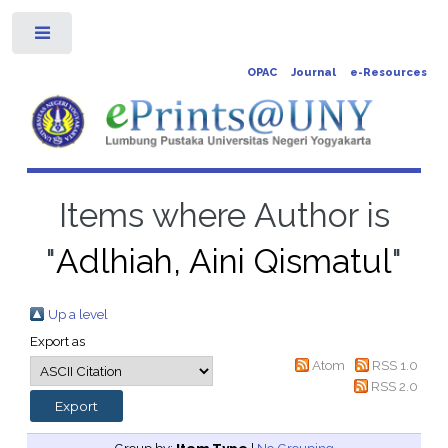
Toggle
OPAC
Journal
e-Resources
Items where Author is
"
Adlhiah, Aini Qismatul
"
Up a level
Export as
Atom
RSS 1.0
RSS 2.0