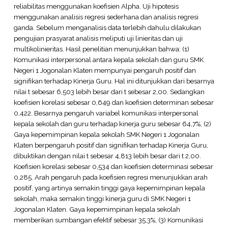
reliabilitas menggunakan koefisien Alpha. Uji hipotesis
menggunakan analisis regresi sederhana dan analisis regresi
ganda. Sebelum menganalisis data terlebih dahulu dilakukan
pengujian prasyarat analisis meliputi uji linieritas dan uji
multikolinieritas. Hasil penelitian menunjukkan bahwa: (1)
Komunikasi interpersonal antara kepala sekolah dan guru SMK
Negeri 1 Jogonalan Klaten mempunyai pengaruh positif dan
signifikan terhadap Kinerja Guru. Hal ini ditunjukkan dari besarnya
nilai t sebesar 6,503 lebih besar dari t sebesar 2,00. Sedangkan
koefisien korelasi sebesar 0,649 dan koefisien determinan sebesar
0,422. Besarnya pengaruh variabel komunikasi interpersonal
kepala sekolah dan guru terhadap kinerja guru sebesar 64,7%, (2)
Gaya kepemimpinan kepala sekolah SMK Negeri 1 Jogonalan
Klaten berpengaruh positif dan signifikan terhadap Kinerja Guru,
dibuktikan dengan nilai t sebesar 4,813 lebih besar dari t 2,00.
Koefisien korelasi sebesar 0,534 dan koefisien determinasi sebesar
0,285. Arah pengaruh pada koefisien regresi menunjukkan arah
positif, yang artinya semakin tinggi gaya kepemimpinan kepala
sekolah, maka semakin tinggi kinerja guru di SMK Negeri 1
Jogonalan Klaten. Gaya kepemimpinan kepala sekolah
memberikan sumbangan efektif sebesar 35,3%, (3) Komunikasi