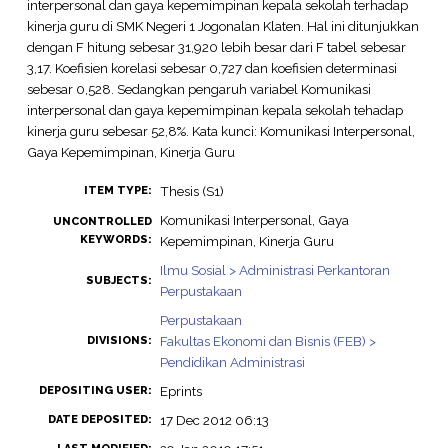
interpersonal dan gaya kepemimpinan kepala sekolah terhadap
kinerja guru di SMK Negeri 1 Jogonalan Klaten. Hal ini ditunjukkan
dengan F hitung sebesar 31,920 lebih besar dari F tabel sebesar
3,17. Koefisien korelasi sebesar 0,727 dan koefisien determinasi
sebesar 0,528. Sedangkan pengaruh variabel Komunikasi
interpersonal dan gaya kepemimpinan kepala sekolah tehadap
kinerja guru sebesar 52,8%. Kata kunci: Komunikasi Interpersonal,
Gaya Kepemimpinan, Kinerja Guru
Thesis (S1)
ITEM TYPE:
Komunikasi Interpersonal, Gaya
UNCONTROLLED
KEYWORDS:
Kepemimpinan, Kinerja Guru
Ilmu Sosial > Administrasi Perkantoran
SUBJECTS:
Perpustakaan
Perpustakaan
Fakultas Ekonomi dan Bisnis (FEB) >
DIVISIONS:
Pendidikan Administrasi
Eprints
DEPOSITING USER:
17 Dec 2012 06:13
DATE DEPOSITED: