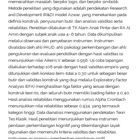
memecahkan masalah, berpikir logis, dan berpikir simbolik.
Metode penelitian yang digunakan adalah pendekatan Research
and Development (R&D) model Azwar, yang menekankan pada
definisi konstruk, penyusunan butir, dan analisis validitas serta
reliabilitas. Penelitian dilakukan di TK Alam Anak Pintar dan RA Al
Amin dengan subjek anak usia 4–6 tahun. Data dikumpulkan
melalui observasi dan penyebaran instrumen. Instrumen
divalidasi oleh ahli PAUD, ahli psikologi perkembangan dan ahli
pengukuran dan evaluasi pendidikan dengan hasil validitas isi
menunjukkan nilai Aiken’s V sebesar 0,956. Uji coba lapangan
dilakukan terhadap 108 anak dengan hasil validitas empiris yang
ditunjukkan oleh korelasi item-total ≥ 0,30 untuk sebagian besar
butir dan validitas konstruk yang diuji melalui Exploratory Factor
Analysis (EFA) menghasilkan tiga faktor yang sesuai dengan
konstruk teori tis, dan seluruh butir memiliki loading faktor ≥ 0,40.
Hasil analisis reliabilitas menggunakan rumus Alpha Cronbach
menunjukkan nilai reliabilitas sebesar 0,934, yang termasuk
kategori tinggi. Data dianalisis menggunakan pendekatan Teori
Tes Klasik. Hasil penelitian menunjukkan bahwa instrumen
penilaian perkembangan kognitif yang dikembangkan layak
digunakan dan memenuhi kriteria validitas dan reliabilitas.
Instrumen ini mampu memberikan gambaran profil