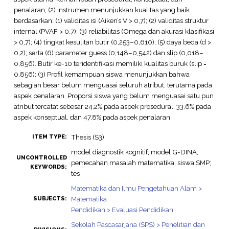
penalaran; (2) Instrumen menunjukkan kualitas yang baik
berdasarkan: (1) validitas isi (Aiken’s V > 0,7); (2) validitas struktur
internal (PVAF > 0,7); (3) reliabilitas (Omega dan akurasi klasifikasi
> 0,7); (4) tingkat kesulitan butir (0,253–0,610); (5) daya beda (d >
0,2); serta (6) parameter guess (0,148–0,542) dan slip (0,018–
0,856). Butir ke-10 teridentifikasi memiliki kualitas buruk (slip =
0,856); (3) Profil kemampuan siswa menunjukkan bahwa
sebagian besar belum menguasai seluruh atribut, terutama pada
aspek penalaran. Proporsi siswa yang belum menguasai satu pun
atribut tercatat sebesar 24,2% pada aspek prosedural, 33,6% pada
aspek konseptual, dan 47,8% pada aspek penalaran.
Thesis (S3)
ITEM TYPE:
model diagnostik kognitif; model G-DINA;
UNCONTROLLED
pemecahan masalah matematika; siswa SMP;
KEYWORDS:
tes
Matematika dan Ilmu Pengetahuan Alam >
Matematika
SUBJECTS:
Pendidikan > Evaluasi Pendidikan
Sekolah Pascasarjana (SPS) > Penelitian dan