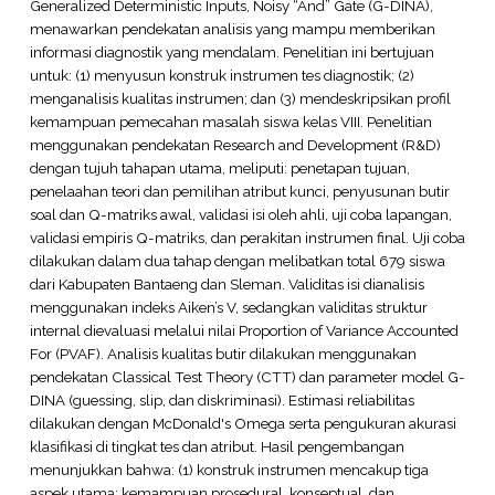
Generalized Deterministic Inputs, Noisy “And” Gate (G-DINA),
menawarkan pendekatan analisis yang mampu memberikan
informasi diagnostik yang mendalam. Penelitian ini bertujuan
untuk: (1) menyusun konstruk instrumen tes diagnostik; (2)
menganalisis kualitas instrumen; dan (3) mendeskripsikan profil
kemampuan pemecahan masalah siswa kelas VIII. Penelitian
menggunakan pendekatan Research and Development (R&D)
dengan tujuh tahapan utama, meliputi: penetapan tujuan,
penelaahan teori dan pemilihan atribut kunci, penyusunan butir
soal dan Q-matriks awal, validasi isi oleh ahli, uji coba lapangan,
validasi empiris Q-matriks, dan perakitan instrumen final. Uji coba
dilakukan dalam dua tahap dengan melibatkan total 679 siswa
dari Kabupaten Bantaeng dan Sleman. Validitas isi dianalisis
menggunakan indeks Aiken’s V, sedangkan validitas struktur
internal dievaluasi melalui nilai Proportion of Variance Accounted
For (PVAF). Analisis kualitas butir dilakukan menggunakan
pendekatan Classical Test Theory (CTT) dan parameter model G-
DINA (guessing, slip, dan diskriminasi). Estimasi reliabilitas
dilakukan dengan McDonald's Omega serta pengukuran akurasi
klasifikasi di tingkat tes dan atribut. Hasil pengembangan
menunjukkan bahwa: (1) konstruk instrumen mencakup tiga
aspek utama: kemampuan prosedural, konseptual, dan