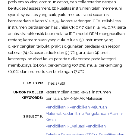
problem solving, communication, dan collaboration dengan
bentuk self assessment, (2) kualitas instrumen telah memenuhi
syarat-syarat tes yang baik, yaitu meliputi valid secara isi
berdasarkan Aiken’s V > 0,75, konstruk dengan CFA, reliabilitas
instrumen berdasarkan hasil nilai CR 0,97, dan nilai VE 0,75, serta
analisis karakteristik butir melalui IRT model GRM menghasilkan
rentang kemampuan yang cukup luas, (3) instrumen yang
dikembangkan terbukti praktis digunakan berdasarkan respon
sebesar 74,1% peserta didik dan 93,7% guru, dan (4) profil
keterampilan abad ke-21 peserta didik berada pada kategori
membudaya (24.6%), berkembang (67,8%), mulai berkembang
(0,6%) dan memerlukan bimbingan (7,0%).
Thesis (S2)
ITEM TYPE:
keterampilan abad ke-21, instrumen
UNCONTROLLED
KEYWORDS:
penilaian, SMK-SMAK Makassar
Pendidikan > Pendidikan Kejuruan
Matematika dan Ilmu Pengetahuan Alam >
SUBJECTS:
Kimia
Pendidikan > Evaluasi Pendidikan
Sekolah Pascasarjana (SPS) > Penelitian dan