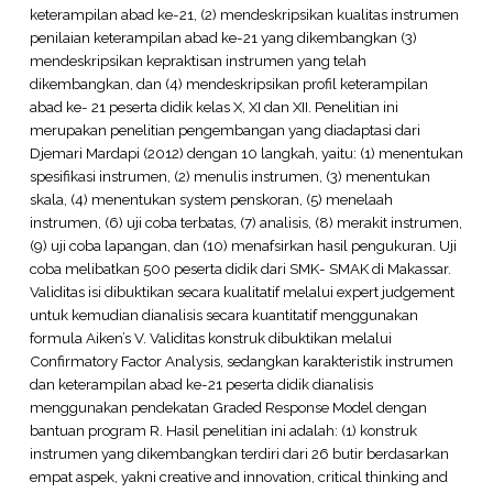
keterampilan abad ke-21, (2) mendeskripsikan kualitas instrumen
penilaian keterampilan abad ke-21 yang dikembangkan (3)
mendeskripsikan kepraktisan instrumen yang telah
dikembangkan, dan (4) mendeskripsikan profil keterampilan
abad ke- 21 peserta didik kelas X, XI dan XII. Penelitian ini
merupakan penelitian pengembangan yang diadaptasi dari
Djemari Mardapi (2012) dengan 10 langkah, yaitu: (1) menentukan
spesifikasi instrumen, (2) menulis instrumen, (3) menentukan
skala, (4) menentukan system penskoran, (5) menelaah
instrumen, (6) uji coba terbatas, (7) analisis, (8) merakit instrumen,
(9) uji coba lapangan, dan (10) menafsirkan hasil pengukuran. Uji
coba melibatkan 500 peserta didik dari SMK- SMAK di Makassar.
Validitas isi dibuktikan secara kualitatif melalui expert judgement
untuk kemudian dianalisis secara kuantitatif menggunakan
formula Aiken’s V. Validitas konstruk dibuktikan melalui
Confirmatory Factor Analysis, sedangkan karakteristik instrumen
dan keterampilan abad ke-21 peserta didik dianalisis
menggunakan pendekatan Graded Response Model dengan
bantuan program R. Hasil penelitian ini adalah: (1) konstruk
instrumen yang dikembangkan terdiri dari 26 butir berdasarkan
empat aspek, yakni creative and innovation, critical thinking and