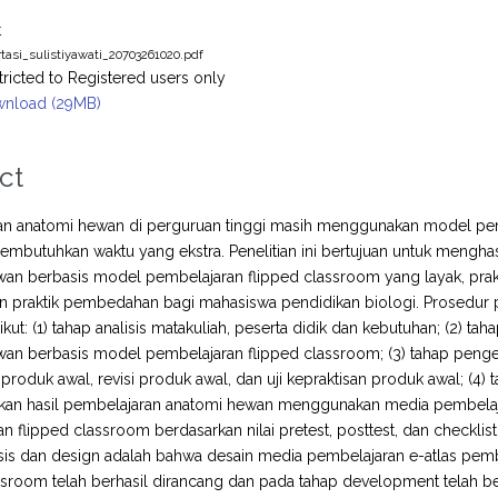
t
rtasi_sulistiyawati_20703261020.pdf
tricted to Registered users only
nload (29MB)
ct
an anatomi hewan di perguruan tinggi masih menggunakan model pem
mbutuhkan waktu yang ekstra. Penelitian ini bertujuan untuk mengh
an berbasis model pembelajaran flipped classroom yang layak, prakti
an praktik pembedahan bagi mahasiswa pendidikan biologi. Prosedu
ikut: (1) tahap analisis matakuliah, peserta didik dan kebutuhan; (2)
wan berbasis model pembelajaran flipped classroom; (3) tahap pen
i produk awal, revisi produk awal, dan uji kepraktisan produk awal; (4)
an hasil pembelajaran anatomi hewan menggunakan media pembelaj
n flipped classroom berdasarkan nilai pretest, posttest, dan checkli
ysis dan design adalah bahwa desain media pembelajaran e-atlas p
ssroom telah berhasil dirancang dan pada tahap development telah be