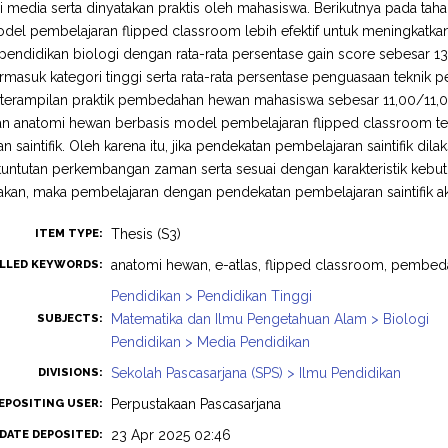
 media serta dinyatakan praktis oleh mahasiswa. Berikutnya pada ta
del pembelajaran flipped classroom lebih efektif untuk meningkatkan
endidikan biologi dengan rata-rata persentase gain score sebesar 131
rmasuk kategori tinggi serta rata-rata persentase penguasaan tekni
eterampilan praktik pembedahan hewan mahasiswa sebesar 11,00/11,00
 anatomi hewan berbasis model pembelajaran flipped classroom tel
n saintifik. Oleh karena itu, jika pendekatan pembelajaran saintifik d
untutan perkembangan zaman serta sesuai dengan karakteristik keb
akan, maka pembelajaran dengan pendekatan pembelajaran saintifik a
Thesis (S3)
ITEM TYPE:
anatomi hewan, e-atlas, flipped classroom, pembe
LLED KEYWORDS:
Pendidikan > Pendidikan Tinggi
Matematika dan Ilmu Pengetahuan Alam > Biologi
SUBJECTS:
Pendidikan > Media Pendidikan
Sekolah Pascasarjana (SPS) > Ilmu Pendidikan
DIVISIONS:
Perpustakaan Pascasarjana
EPOSITING USER:
23 Apr 2025 02:46
DATE DEPOSITED: