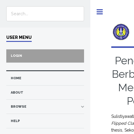
Toggle
USER MENU
LOGIN
Pen
Berb
HOME
Men
ABOUT
P
BROWSE
Sulistiyawati
HELP
Flipped Cl
thesis, Sek