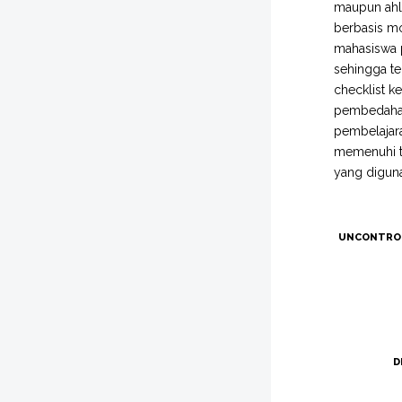
maupun ahli
berbasis mo
mahasiswa p
sehingga te
checklist k
pembedahan
pembelajara
memenuhi t
yang digun
UNCONTRO
D