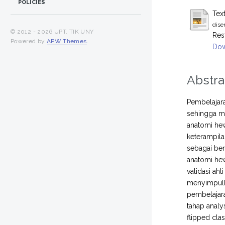
POLICIES
Tex
dise
© 2012 -
2026 UPT. TIK UNY
Res
Powered by
APW Themes
.
Dow
Abstra
Pembelajar
sehingga me
anatomi hew
keterampil
sebagai ber
anatomi he
validasi ahl
menyimpulk
pembelajara
tahap anal
flipped cla