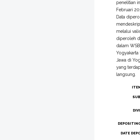
penelitian 
Februari 20
Data dipero
mendeskrips
melalui vali
diperoleh d
dalam WSB 
Yogyakarta 
Jawa di Yogy
yang terdap
langsung.
ITE
SUB
DIV
DEPOSITIN
DATE DEP