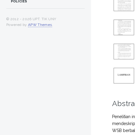
POLICIES
© 2012 -
2026 UPT. TIK UNY
Powered by
APW Themes
.
Abstra
Penelitian 
mendeskrips
WSB berbaha