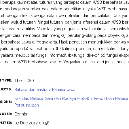
ini berupa kalimat atau tuturan yang terdapat dalam WSB berbahasa J
11, sedangkan sumber data dalam penelitian ini yaitu WSB berbahasa 
leh dengan teknik pengamatan, pemotretan, dan pencatatan. Data yang 
ikan wujud tuturan, fungsi tuturan, dan jenis inferensi dalam WSB b
ditas dan reliabilitas. Validitas yang digunakan yaitu validitas semanti
engan cara membaca dan mengkaji berulang-ulang pada obyek kajian, ya
berbahasa Jawa di Yogyakarta. Hasil penelitian menunjukkan bahwa 
yaitu berupa (a) kalimat berita, (b) kalimat perintah, dan (c) kalimat 
akarta meliputi (a) fungsi informatif, (b) fungsi direktif, (c) fungsi ekspre
at dalam WSB berbahasa Jawa di Yogyakarta dilihat dari jenis tindak tut
Thesis (S1)
M TYPE:
Bahasa dan Sastra > Bahasa Jawa
JECTS:
Fakultas Bahasa, Seni dan Budaya (FBSB) > Pendidikan Bahasa
ISIONS:
Perpustakaan
Eprints
G USER:
07 Dec 2012 00:58
OSITED: