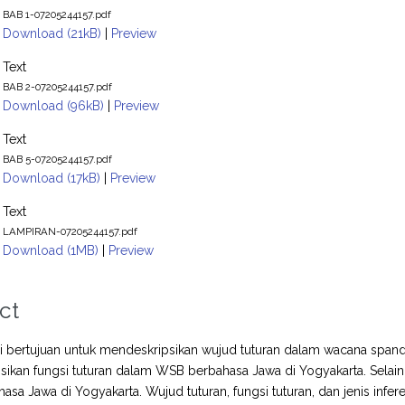
BAB 1-07205244157.pdf
Download (21kB)
|
Preview
Text
BAB 2-07205244157.pdf
Download (96kB)
|
Preview
Text
BAB 5-07205244157.pdf
Download (17kB)
|
Preview
Text
LAMPIRAN-07205244157.pdf
Download (1MB)
|
Preview
ct
ini bertujuan untuk mendeskripsikan wujud tuturan dalam wacana span
ikan fungsi tuturan dalam WSB berbahasa Jawa di Yogyakarta. Selain i
sa Jawa di Yogyakarta. Wujud tuturan, fungsi tuturan, dan jenis inferen