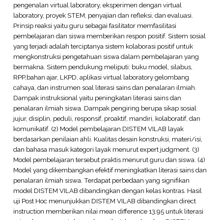
pengenalan virtual laboratory, eksperimen dengan virtual
laboratory, proyek STEM, penyajian dan refleksi, dan evaluasi.
Prinsip reaksi yaitu guru sebagai fasilitator memfasilitasi
pembelajaran dan siswa memberikan respon positif. Sistem sosial
yang terjadi adalah terciptanya sistem kolaborasi positif untuk
mengkonstruksi pengetahuan siswa dalam pembelajaran yang
bermakna. Sistem pendukung meliputi: buku model, silabus,
RPP,bahan ajar, LKPD, aplikasi virtual laboratory gelombang
cahaya, dan instrumen soal literasi sains dan penalaran ilmiah.
Dampak instruksional yaitu peningkatan literasi sains dan
penalaran ilmiah siswa. Dampak pengiring berupa sikap sosial
jujur, disiplin, peduli, responsif, proaktif, mandiri, kolaboratif, dan
komunikatif. (2) Model pembelajaran DISTEM VILAB layak
berdasarkan penilaian ahli. Kualitas desain konstruksi, materi/isi,
dan bahasa masuk kategori layak menurut expert judgment. (3)
Model pembelajaran tersebut praktis menurut guru dan siswa. (4)
Model yang dikembangkan efektif meningkatkan literasi sains dan
penalaran ilmiah siswa. Terdapat perbedaan yang signifikan
model DISTEM VILAB dibandingkan dengan kelas kontras. Hasil
uji Post Hoc menunjukkan DISTEM VILAB dibandingkan direct
instruction memberikan nilai mean difference 13,95 untuk literasi