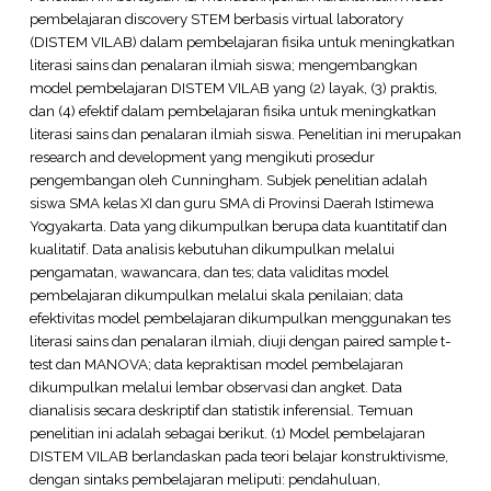
pembelajaran discovery STEM berbasis virtual laboratory
(DISTEM VILAB) dalam pembelajaran fisika untuk meningkatkan
literasi sains dan penalaran ilmiah siswa; mengembangkan
model pembelajaran DISTEM VILAB yang (2) layak, (3) praktis,
dan (4) efektif dalam pembelajaran fisika untuk meningkatkan
literasi sains dan penalaran ilmiah siswa. Penelitian ini merupakan
research and development yang mengikuti prosedur
pengembangan oleh Cunningham. Subjek penelitian adalah
siswa SMA kelas XI dan guru SMA di Provinsi Daerah Istimewa
Yogyakarta. Data yang dikumpulkan berupa data kuantitatif dan
kualitatif. Data analisis kebutuhan dikumpulkan melalui
pengamatan, wawancara, dan tes; data validitas model
pembelajaran dikumpulkan melalui skala penilaian; data
efektivitas model pembelajaran dikumpulkan menggunakan tes
literasi sains dan penalaran ilmiah, diuji dengan paired sample t-
test dan MANOVA; data kepraktisan model pembelajaran
dikumpulkan melalui lembar observasi dan angket. Data
dianalisis secara deskriptif dan statistik inferensial. Temuan
penelitian ini adalah sebagai berikut. (1) Model pembelajaran
DISTEM VILAB berlandaskan pada teori belajar konstruktivisme,
dengan sintaks pembelajaran meliputi: pendahuluan,