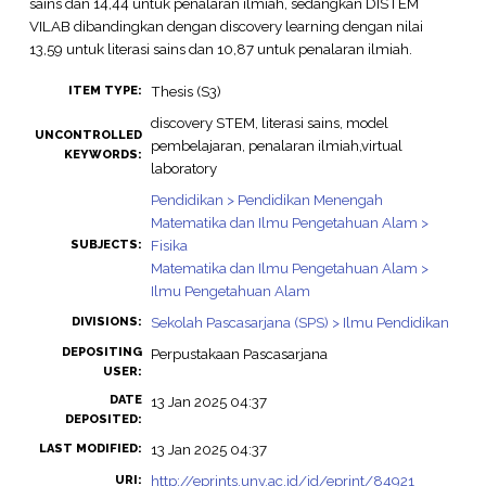
sains dan 14,44 untuk penalaran ilmiah, sedangkan DISTEM
VILAB dibandingkan dengan discovery learning dengan nilai
13,59 untuk literasi sains dan 10,87 untuk penalaran ilmiah.
Thesis (S3)
ITEM TYPE:
discovery STEM, literasi sains, model
UNCONTROLLED
pembelajaran, penalaran ilmiah,virtual
KEYWORDS:
laboratory
Pendidikan > Pendidikan Menengah
Matematika dan Ilmu Pengetahuan Alam >
Fisika
SUBJECTS:
Matematika dan Ilmu Pengetahuan Alam >
Ilmu Pengetahuan Alam
Sekolah Pascasarjana (SPS) > Ilmu Pendidikan
DIVISIONS:
DEPOSITING
Perpustakaan Pascasarjana
USER:
DATE
13 Jan 2025 04:37
DEPOSITED:
13 Jan 2025 04:37
LAST MODIFIED:
http://eprints.uny.ac.id/id/eprint/84921
URI: