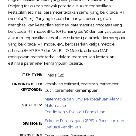
Panjang tes 20 dan banyak peserta 4.000 menghasilkan
kestabilan estimasi parameter tebakan semu yang baik pada IRT
model 4PL. (5) Panjang tes 40 dan banyak peserta 5.000
menghasilkan kestabilan estimasi parameter asimtot atas yang
baik pada IRT model 4PL. (6) Panjang tes 30 dan banyak peserta
4.000 menghasilkan kestabilan estimasi parameter kemampuan
yang baik pada IRT model 4PL berdasarkan ketiga metode
estimasi (MAP, EAP, dan WLE). (7) Metode estimasi MAP
merupakan metode terbaik dalam memberikan kestabilan
estimasi parameter kemampuan peserta.
Thesis (S2)
ITEM TYPE:
kestabilan estimasi, bootstrap, parameter
UNCONTROLLED
KEYWORDS:
butir, parameter kemampuan,
Matematika dan Ilmu Pengetahuan Alam >
Matematika
SUBJECTS:
Pendidikan > Evaluasi Pendidikan
Sekolah Pascasarjana (SPS) > Penelitian dan
DIVISIONS:
Evaluasi Pendidikan
DEPOSITING
Perpustakaan Pascasarjana