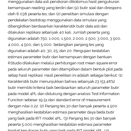
menggunakan data asli penskoran dikotomus hasil pengukuran
kemampuan reading yang terdiri dari 50 butir soal dan direspons
oleh 8.038 peserta tes; dan (2) penelitian simulasi dengan
pendekatan bootstrap menggunakan data simulasi yang
dibangkitkan berdasarkan karakteristik butir data asli dan
dilakukan replikasi sebanyak 40 kali. Jumlah peserta yang
digunakan adalah 750, 1.000, 1.500, 2.000, 2.500, 3.000, 3.500,
4.000, 4.500, dan 5.000. Sedangkan panjang tes yang
digunakan adalah 40, 30, 25, dan 20. Pengujian kestabilan
estimasi parameter butir dan kemampuan dengan bantuan
RStudio dilakukan melalui perhitungan root mean square error
pada seluruh parameter dan ditampilkan dalam bentuk plot pada
setiap hasil replikasi. Hasil penelitian ini adalah sebagai berikut. (1)
Karakteristik butir menunjukkan bahwa sebanyak 23 (53,48%)
butir memiliki kriteria baik berdasarkan seluruh parameter butir
pada model 4PL dan didukung dengan analisis Test Information
Function sebesar 19,51 dan standard error of measurement
dengan nilai 0,22. (2) Panjang tes 30 dan banyak peserta 4.500
menghasilkan kestabilan estimasi parameter daya beda butir
yang baik pada IRT model 4PL. (3) Panjang tes 30 dan banyak
peserta 5.000 menghasilkan kestabilan estimasi parameter
tingkat kesukaran butir yang baik pada IRT model 4PL. (4)