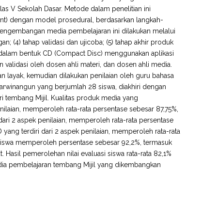
as V Sekolah Dasar. Metode dalam penelitian ini
) dengan model prosedural, berdasarkan langkah-
pengembangan media pembelajaran ini dilakukan melalui
an; (4) tahap validasi dan ujicoba; (5) tahap akhir produk
dalam bentuk CD (Compact Disc) menggunakan aplikasi
validasi oleh dosen ahli materi, dan dosen ahli media.
kan layak, kemudian dilakukan penilaian oleh guru bahasa
arwinangun yang berjumlah 28 siswa, diakhiri dengan
 tembang Mijil. Kualitas produk media yang
enilaian, memperoleh rata-rata persentase sebesar 87,75%,
 dari 2 aspek penilaian, memperoleh rata-rata persentase
yang terdiri dari 2 aspek penilaian, memperoleh rata-rata
n siswa memperoleh persentase sebesar 92,2%, termasuk
Hasil pemerolehan nilai evaluasi siswa rata-rata 82,1%
edia pembelajaran tembang Mijil yang dikembangkan