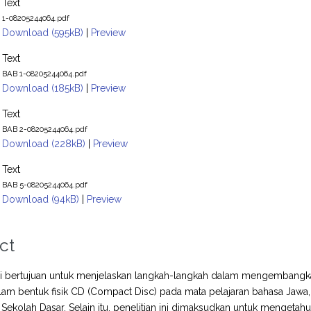
Text
1-08205244064.pdf
Download (595kB)
|
Preview
Text
BAB 1-08205244064.pdf
Download (185kB)
|
Preview
Text
BAB 2-08205244064.pdf
Download (228kB)
|
Preview
Text
BAB 5-08205244064.pdf
Download (94kB)
|
Preview
ct
ini bertujuan untuk menjelaskan langkah-langkah dalam mengembangka
am bentuk fisik CD (Compact Disc) pada mata pelajaran bahasa Jawa
 Sekolah Dasar. Selain itu, penelitian ini dimaksudkan untuk mengeta