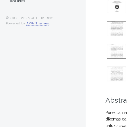
POLICIES
© 2012 -
2026 UPT. TIK UNY
Powered by
APW Themes
.
Abstra
Penelitian 
dikemas dal
untuk siswa