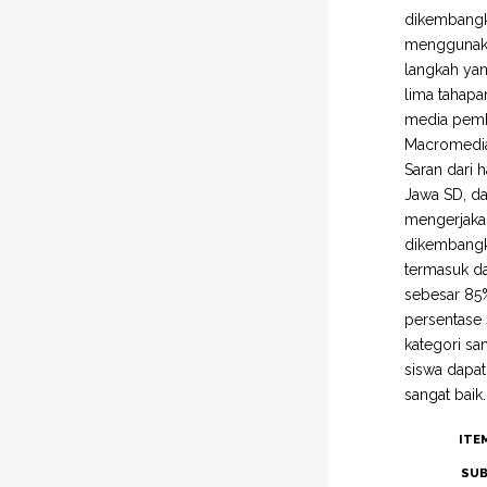
dikembangka
menggunaka
langkah yan
lima tahapan
media pemb
Macromedia 
Saran dari 
Jawa SD, da
mengerjakan
dikembangka
termasuk da
sebesar 85%
persentase 
kategori sa
siswa dapa
sangat baik.
ITE
SUB