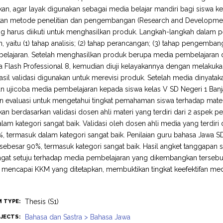
n, agar layak digunakan sebagai media belajar mandiri bagi siswa kel
n metode penelitian dan pengembangan (Research and Development
g harus diikuti untuk menghasilkan produk. Langkah-langkah dalam 
, yaitu (1) tahap analisis; (2) tahap perancangan; (3) tahap pengembang
elajaran. Setelah menghasilkan produk berupa media pembelajaran 
Flash Professional 8, kemudian diuji kelayakannya dengan melakukan 
hasil validasi digunakan untuk merevisi produk. Setelah media dinyata
n ujicoba media pembelajaran kepada siswa kelas V SD Negeri 1 Banj
 evaluasi untuk mengetahui tingkat pemahaman siswa terhadap materi
n berdasarkan validasi dosen ahli materi yang terdiri dari 2 aspek p
lam kategori sangat baik. Validasi oleh dosen ahli media yang terdiri
, termasuk dalam kategori sangat baik. Penilaian guru bahasa Jawa SD 
sebesar 90%, termasuk kategori sangat baik. Hasil angket tanggapa
ngat setuju terhadap media pembelajaran yang dikembangkan tersebut. 
t mencapai KKM yang ditetapkan, membuktikan tingkat keefektifan m
Thesis (S1)
M TYPE:
Bahasa dan Sastra > Bahasa Jawa
JECTS: