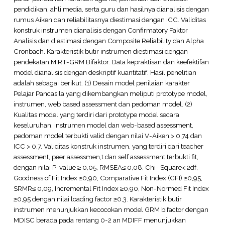
pendidikan, ahli media, serta guru dan hasilnya dianalisis dengan
rumus Aiken dan reliabilitasnya diestimasi dengan ICC. Validitas
konstruk instrumen dianalisis dengan Confirmatory Faktor
Analisis dan diestimasi dengan Composite Reliability dan Alpha
Cronbach. Karakteristik butir instrumen diestimasi dengan
pendekatan MIRT-GRM Bifaktor. Data kepraktisan dan keefektifan
model dianalisis dengan deskriptif kuantitatif. Hasil penelitian
adalah sebagai berikut. (1) Desain model penilaian karakter
Pelajar Pancasila yang dikembangkan meliputi prototype model,
instrumen, web based assessment dan pedoman model. (2)
Kualitas model yang terdiri dari prototype model secara
keseluruhan, instrumen model dan web-based assessment,
pedoman model terbukti valid dengan nilai V-Aiken > 0,74 dan
ICC > 0,7. Validitas konstruk instrumen, yang terdiri dari teacher
assessment, peer assessmen,t dan self assessment terbukti fit,
dengan nilai P-value ≥ 0,05, RMSEA≤ 0,08, Chi- Square< 2df,
Goodness of Fit Index ≥0,90, Comparative Fit Index (CFI) ≥0,95,
SRMR≤ 0,09, Incremental Fit Index ≥0,90, Non-Normed Fit Index
≥0,95 dengan nilai loading factor ≥0,3. Karakteristik butir
instrumen menunjukkan kecocokan model GRM bifactor dengan
MDISC berada pada rentang 0-2 an MDIFF menunjukkan