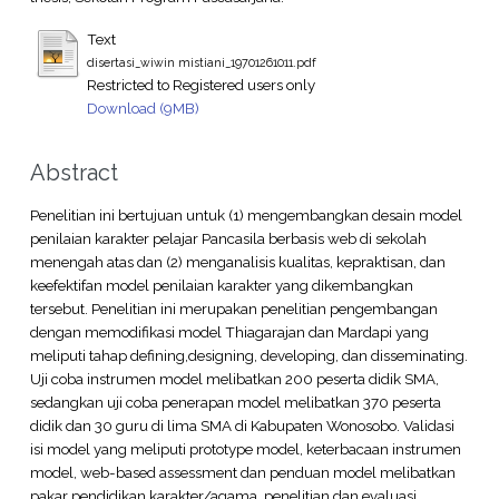
Text
disertasi_wiwin mistiani_19701261011.pdf
Restricted to Registered users only
Download (9MB)
Abstract
Penelitian ini bertujuan untuk (1) mengembangkan desain model
penilaian karakter pelajar Pancasila berbasis web di sekolah
menengah atas dan (2) menganalisis kualitas, kepraktisan, dan
keefektifan model penilaian karakter yang dikembangkan
tersebut. Penelitian ini merupakan penelitian pengembangan
dengan memodifikasi model Thiagarajan dan Mardapi yang
meliputi tahap defining,designing, developing, dan disseminating.
Uji coba instrumen model melibatkan 200 peserta didik SMA,
sedangkan uji coba penerapan model melibatkan 370 peserta
didik dan 30 guru di lima SMA di Kabupaten Wonosobo. Validasi
isi model yang meliputi prototype model, keterbacaan instrumen
model, web-based assessment dan penduan model melibatkan
pakar pendidikan karakter/agama, penelitian dan evaluasi