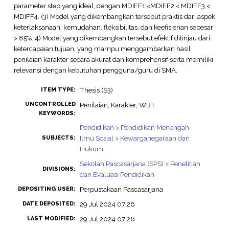
parameter step yang ideal, dengan MDIFF1 <MDIFF2 < MDIFF3 <
MDIFF4. (3) Model yang dikembangkan tersebut praktis dari aspek
keterlaksanaan, kemudahan, fleksibilitas, dan keefisienan sebesar
> 85%. 4) Model yang dikembangkan tersebut efektif ditinjau dari
ketercapaian tujuan, yang mampu menggambarkan hasil
penilaian karakter secara akurat dan komprehensif serta memiliki
relevansi dengan kebutuhan pengguna/guru di SMA.
Thesis (S3)
ITEM TYPE:
UNCONTROLLED
Penilaian, Karakter, WBT
KEYWORDS:
Pendidikan > Pendidikan Menengah
Ilmu Sosial > Kewarganegaraan dan
SUBJECTS:
Hukum
Sekolah Pascasarjana (SPS) > Penelitian
DIVISIONS:
dan Evaluasi Pendidikan
Perpustakaan Pascasarjana
DEPOSITING USER:
29 Jul 2024 07:26
DATE DEPOSITED:
29 Jul 2024 07:26
LAST MODIFIED: