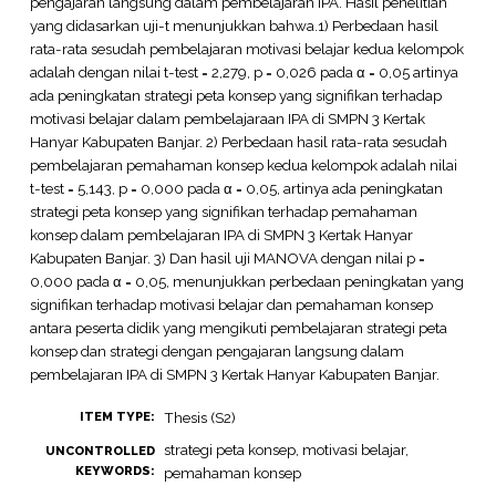
pengajaran langsung dalam pembelajaran IPA. Hasil penelitian
yang didasarkan uji-t menunjukkan bahwa.1) Perbedaan hasil
rata-rata sesudah pembelajaran motivasi belajar kedua kelompok
adalah dengan nilai t-test = 2,279, p = 0,026 pada α = 0,05 artinya
ada peningkatan strategi peta konsep yang signifikan terhadap
motivasi belajar dalam pembelajaraan IPA di SMPN 3 Kertak
Hanyar Kabupaten Banjar. 2) Perbedaan hasil rata-rata sesudah
pembelajaran pemahaman konsep kedua kelompok adalah nilai
t-test = 5,143, p = 0,000 pada α = 0,05, artinya ada peningkatan
strategi peta konsep yang signifikan terhadap pemahaman
konsep dalam pembelajaran IPA di SMPN 3 Kertak Hanyar
Kabupaten Banjar. 3) Dan hasil uji MANOVA dengan nilai p =
0,000 pada α = 0,05, menunjukkan perbedaan peningkatan yang
signifikan terhadap motivasi belajar dan pemahaman konsep
antara peserta didik yang mengikuti pembelajaran strategi peta
konsep dan strategi dengan pengajaran langsung dalam
pembelajaran IPA di SMPN 3 Kertak Hanyar Kabupaten Banjar.
Thesis (S2)
ITEM TYPE:
strategi peta konsep, motivasi belajar,
UNCONTROLLED
KEYWORDS:
pemahaman konsep