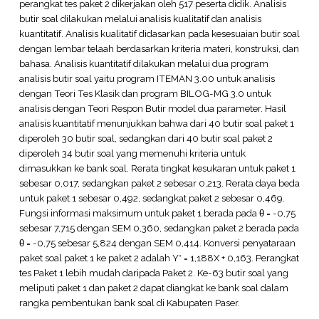
perangkat tes paket 2 dikerjakan oleh 517 peserta didik. Analisis
butir soal dilakukan melalui analisis kualitatif dan analisis
kuantitatif. Analisis kualitatif didasarkan pada kesesuaian butir soal
dengan lembar telaah berdasarkan kriteria materi, konstruksi, dan
bahasa. Analisis kuantitatif dilakukan melalui dua program
analisis butir soal yaitu program ITEMAN 3.00 untuk analisis
dengan Teori Tes Klasik dan program BILOG-MG 3.0 untuk
analisis dengan Teori Respon Butir model dua parameter. Hasil
analisis kuantitatif menunjukkan bahwa dari 40 butir soal paket 1
diperoleh 30 butir soal, sedangkan dari 40 butir soal paket 2
diperoleh 34 butir soal yang memenuhi kriteria untuk
dimasukkan ke bank soal. Rerata tingkat kesukaran untuk paket 1
sebesar 0,017, sedangkan paket 2 sebesar 0,213. Rerata daya beda
untuk paket 1 sebesar 0,492, sedangkat paket 2 sebesar 0,469.
Fungsi informasi maksimum untuk paket 1 berada pada θ = -0,75
sebesar 7,715 dengan SEM 0,360, sedangkan paket 2 berada pada
θ = -0,75 sebesar 5,824 dengan SEM 0,414. Konversi penyataraan
paket soal paket 1 ke paket 2 adalah Y* = 1,188X + 0,163. Perangkat
tes Paket 1 lebih mudah daripada Paket 2. Ke-63 butir soal yang
meliputi paket 1 dan paket 2 dapat diangkat ke bank soal dalam
rangka pembentukan bank soal di Kabupaten Paser.