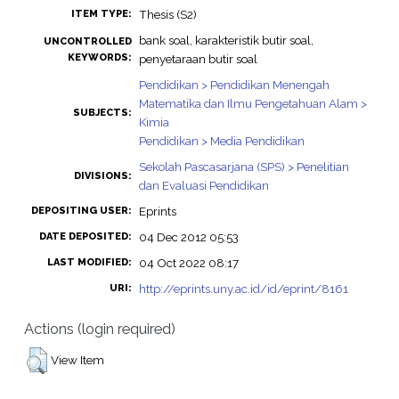
Thesis (S2)
ITEM TYPE:
bank soal, karakteristik butir soal,
UNCONTROLLED
KEYWORDS:
penyetaraan butir soal
Pendidikan > Pendidikan Menengah
Matematika dan Ilmu Pengetahuan Alam >
SUBJECTS:
Kimia
Pendidikan > Media Pendidikan
Sekolah Pascasarjana (SPS) > Penelitian
DIVISIONS:
dan Evaluasi Pendidikan
Eprints
DEPOSITING USER:
04 Dec 2012 05:53
DATE DEPOSITED:
04 Oct 2022 08:17
LAST MODIFIED:
http://eprints.uny.ac.id/id/eprint/8161
URI:
Actions (login required)
View Item