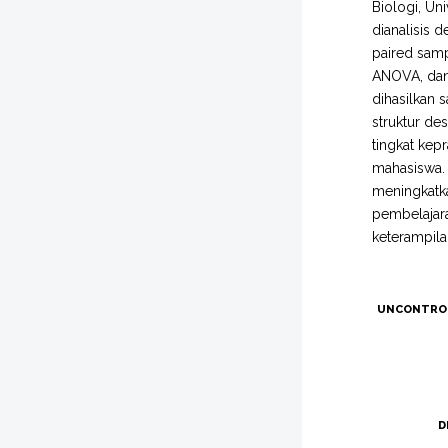
Biologi, Un
dianalisis d
paired sampl
ANOVA, dan 
dihasilkan 
struktur de
tingkat kep
mahasiswa. 
meningkatka
pembelajara
keterampila
UNCONTRO
D