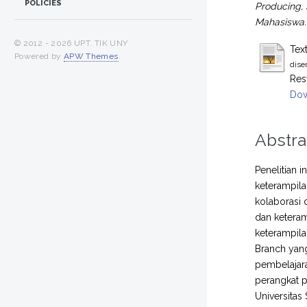
POLICIES
Producing, 
Mahasiswa.
© 2012 -
2026 UPT. TIK UNY
Tex
Powered by
APW Themes
.
dise
Res
Dow
Abstra
Penelitian 
keterampila
kolaborasi 
dan keteram
keterampila
Branch yang
pembelajara
perangkat p
Universitas