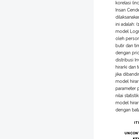
korelasi (i
Insan Cende
dilaksanaka
ini adalah:
model Logno
oleh person
butir dan t
dengan pri
distribusi I
hirarki dan
jika diband
model hirar
parameter p
nilai statis
model hirar
dengan bat
IT
UNCON
KE