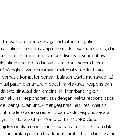
s dan waktu respons sebagai indikator mengukur
masi akurasi respons tanpa melibatkan waktu respons, dan
ai belum dapat menggambarkan kondisi tes sesungguhnya.
) akurasi respons dan waktu respons secara hirarki.
n: (1) Menghasilkan persamaan matematis model hirarki
es berbasis komputer dengan batasan waktu menjawab; (2)
masi parameter antara model hirarki akurasi respons dan
da data simulasi dan empiris; (4) Membandingkan
sah akurasi respons terpisah dengan waktu respons pada
del pengukuran untuk mengestimasi hasil tes. Analisis
oint models) akurasi respons dan waktu respons secara
Bayesian Markov Chain Monte Carlo (MCMC) Gibbs
guji kecocokan model hirarki pada data simulasi dan data
ikan jumlah peserta tes dengan jumlah butir dan besaran