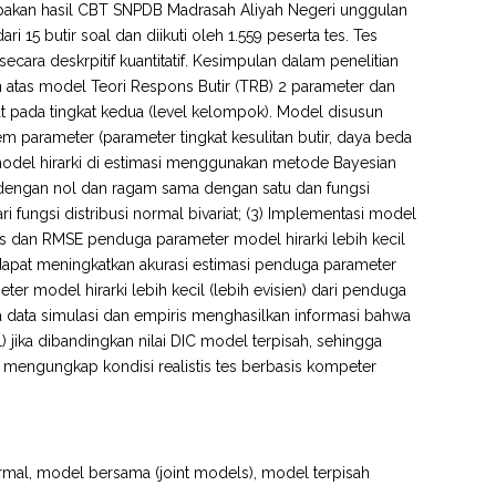
erupakan hasil CBT SNPDB Madrasah Aliyah Negeri unggulan
 15 butir soal dan diikuti oleh 1.559 peserta tes. Tes
cara deskrpitif kuantitatif. Kesimpulan dalam penelitian
un atas model Teori Respons Butir (TRB) 2 parameter dan
t pada tingkat kedua (level kelompok). Model disusun
parameter (parameter tingkat kesulitan butir, daya beda
r model hirarki di estimasi menggunakan metode Bayesian
 dengan nol dan ragam sama dengan satu dan fungsi
ari fungsi distribusi normal bivariat; (3) Implementasi model
as dan RMSE penduga parameter model hirarki lebih kecil
dapat meningkatkan akurasi estimasi penduga parameter
er model hirarki lebih kecil (lebih evisien) dari penduga
a data simulasi dan empiris menghasilkan informasi bahwa
il) jika dibandingkan nilai DIC model terpisah, sehingga
 mengungkap kondisi realistis tes berbasis kompeter
ormal, model bersama (joint models), model terpisah