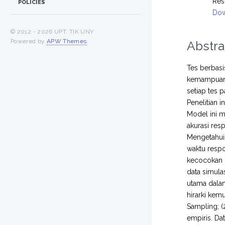
Res
POLICIES
Dow
© 2012 -
2026 UPT. TIK UNY
Powered by
APW Themes
.
Abstra
Tes berbasi
kemampuan p
setiap tes 
Penelitian 
Model ini m
akurasi res
Mengetahui 
waktu resp
kecocokan m
data simula
utama dalam
hirarki ke
Sampling; (
empiris. Da