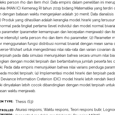
ndeks person rho dan item rho). Data empiris dalam penelitian ini m
kia (MAN IC) Kemenag RI tahun 2019 bidang Matematika yang terdiri dari
n dengan batasan waktu mengerjakan adalah 30 menit. Data dianalisis se
 (1) Produk yang dihasilkan adalah kerangka model hirarki yang tersus
rmal pada tingkat pertama (level individu) dan model normal bivaria
 parameter (parameter kemampuan dan kecepatan menjawab) dan item 
ime intensity) serta person rho dan item rho parameter; (2) Paramete
or menggunakan fungsi distribusi normal bivariat dengan mean sama
nverse-Wishart untuk mengestimasi nilai rata-rata dan varian covarian d
 terpisah pada data simulasi menunjukkan bahwa secara umum nilai bi
ingkan dengan model terpisah dan bertambahnya jumlah peserta tes 
ki; Pada data empiris menunjukkan bahwa nilai varians penduga paramet
ada model terpisah; (4) Implementasi model hirarki dan terpisah pad
tik Deviance Information Creterion (DIC) model hirarki lebih rendah (kec
ki dinyatakan lebih cocok dibandingkan dengan model terpisah untuk
asan waktu menjawab.
Thesis (S3)
EM TYPE:
Akurasi respons, Waktu respons, Teori respons butir, Logn
TROLLED
YWORDS: