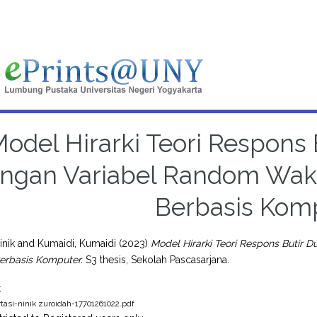
odel Hirarki Teori Respons
ngan Variabel Random Wakt
Berbasis Komp
inik
and
Kumaidi, Kumaidi
(2023)
Model Hirarki Teori Respons Butir
Berbasis Komputer.
S3 thesis, Sekolah Pascasarjana.
t
rtasi-ninik zuroidah-17701261022.pdf