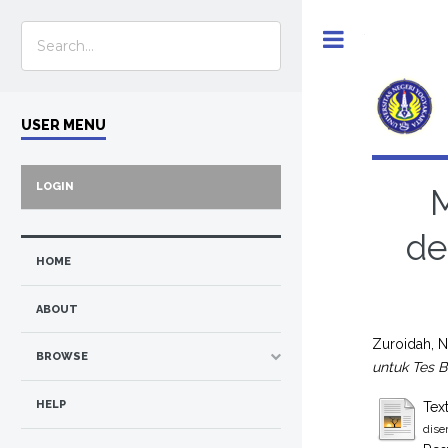
Toggle
USER MENU
LOGIN
M
de
HOME
ABOUT
Zuroidah, N
BROWSE
untuk Tes 
HELP
Tex
dise