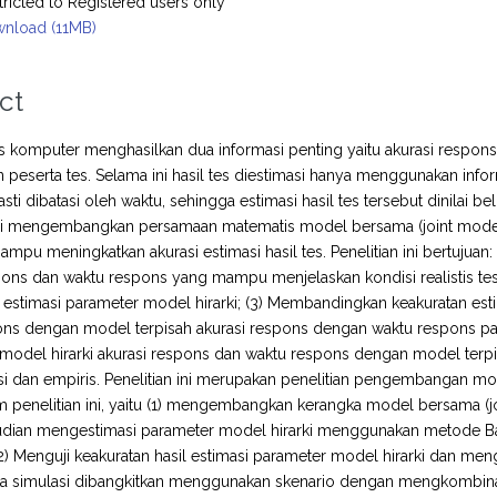
tricted to Registered users only
nload (11MB)
ct
s komputer menghasilkan dua informasi penting yaitu akurasi respon
eserta tes. Selama ini hasil tes diestimasi hanya menggunakan infor
pasti dibatasi oleh waktu, sehingga estimasi hasil tes tersebut dinil
ini mengembangkan persamaan matematis model bersama (joint models
ampu meningkatkan akurasi estimasi hasil tes. Penelitian ini bertujua
pons dan waktu respons yang mampu menjelaskan kondisi realistis t
estimasi parameter model hirarki; (3) Membandingkan keakuratan esti
ons dengan model terpisah akurasi respons dengan waktu respons pa
odel hirarki akurasi respons dan waktu respons dengan model terpi
si dan empiris. Penelitian ini merupakan penelitian pengembangan mo
 penelitian ini, yaitu (1) mengembangkan kerangka model bersama (j
mudian mengestimasi parameter model hirarki menggunakan metode 
2) Menguji keakuratan hasil estimasi parameter model hirarki dan men
ta simulasi dibangkitkan menggunakan skenario dengan mengkombinas