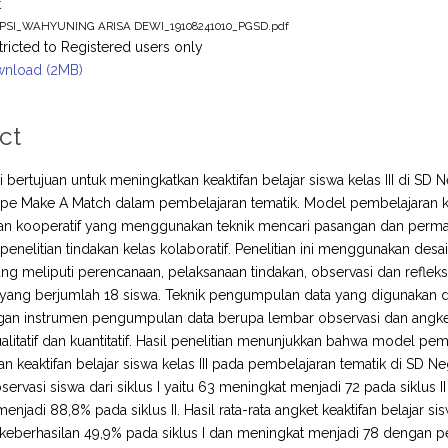
t
IPSI_WAHYUNING ARISA DEWI_19108241010_PGSD.pdf
tricted to Registered users only
nload (2MB)
ct
ini bertujuan untuk meningkatkan keaktifan belajar siswa kelas III d
 tipe Make A Match dalam pembelajaran tematik. Model pembelajaran 
n kooperatif yang menggunakan teknik mencari pasangan dan permain
enelitian tindakan kelas kolaboratif. Penelitian ini menggunakan de
ng meliputi perencanaan, pelaksanaan tindakan, observasi dan refleksi. 
ang berjumlah 18 siswa. Teknik pengumpulan data yang digunakan da
an instrumen pengumpulan data berupa lembar observasi dan angket. 
kualitatif dan kuantitatif. Hasil penelitian menunjukkan bahwa model p
n keaktifan belajar siswa kelas III pada pembelajaran tematik di SD Neg
observasi siswa dari siklus I yaitu 63 meningkat menjadi 72 pada siklus
enjadi 88,8% pada siklus II. Hasil rata-rata angket keaktifan belajar 
keberhasilan 49,9% pada siklus I dan meningkat menjadi 78 dengan per