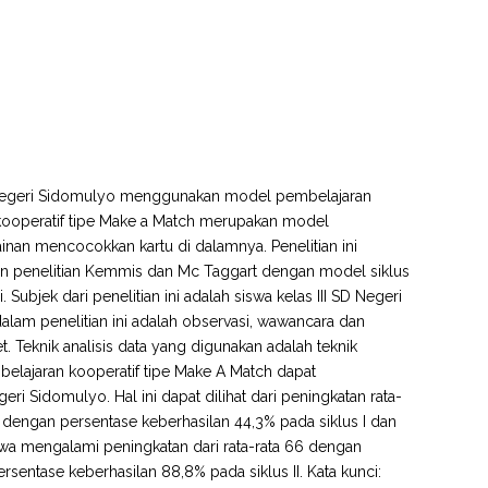
i SD Negeri Sidomulyo menggunakan model pembelajaran
kooperatif tipe Make a Match merupakan model
an mencocokkan kartu di dalamnya. Penelitian ini
sain penelitian Kemmis dan Mc Taggart dengan model siklus
Subjek dari penelitian ini adalah siswa kelas III SD Negeri
lam penelitian ini adalah observasi, wawancara dan
Teknik analisis data yang digunakan adalah teknik
embelajaran kooperatif tipe Make A Match dapat
eri Sidomulyo. Hal ini dapat dilihat dari peningkatan rata-
 II dengan persentase keberhasilan 44,3% pada siklus I dan
siswa mengalami peningkatan dari rata-rata 66 dengan
sentase keberhasilan 88,8% pada siklus II. Kata kunci: