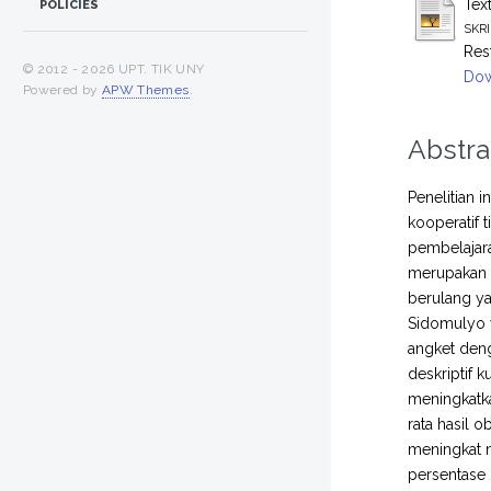
Tex
POLICIES
SKR
Res
© 2012 -
2026 UPT. TIK UNY
Dow
Powered by
APW Themes
.
Abstra
Penelitian 
kooperatif
pembelajara
merupakan p
berulang ya
Sidomulyo y
angket deng
deskriptif 
meningkatka
rata hasil 
meningkat m
persentase 