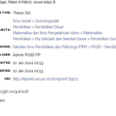
lajar, Make A Match, siswa kelas III
Thesis (S1)
M TYPE:
Ilmu Sosial > Sosiolinguistik
Pendidikan > Pendidikan Dasar
JECTS:
Matematika dan Ilmu Pengetahuan Alam > Matematika
Pendidikan > Pra Sekolah dan Sekolah Dasar > Pendidikan Gu
Fakultas Ilmu Pendidikan dan Psikologi (FIPP) > PGSD - Pendi
ISIONS:
Admin PGSD FIP
G USER:
10 Jan 2024 02:53
OSITED:
10 Jan 2024 02:53
DIFIED:
http://eprints.uny.ac.id/id/eprint/79973
URI:
login required)
tem