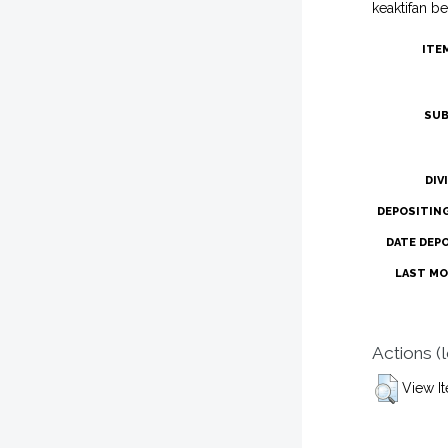
keaktifan be
ITE
SUB
DIV
DEPOSITIN
DATE DEP
LAST MO
Actions (
View I