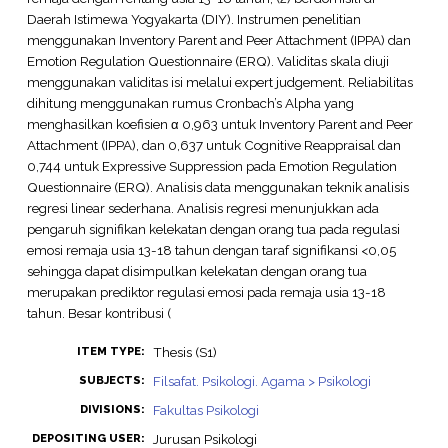
Daerah Istimewa Yogyakarta (DIY). Instrumen penelitian
menggunakan Inventory Parent and Peer Attachment (IPPA) dan
Emotion Regulation Questionnaire (ERQ). Validitas skala diuji
menggunakan validitas isi melalui expert judgement. Reliabilitas
dihitung menggunakan rumus Cronbach’s Alpha yang
menghasilkan koefisien α 0,963 untuk Inventory Parent and Peer
Attachment (IPPA), dan 0,637 untuk Cognitive Reappraisal dan
0,744 untuk Expressive Suppression pada Emotion Regulation
Questionnaire (ERQ). Analisis data menggunakan teknik analisis
regresi linear sederhana. Analisis regresi menunjukkan ada
pengaruh signifikan kelekatan dengan orang tua pada regulasi
emosi remaja usia 13-18 tahun dengan taraf signifikansi <0,05
sehingga dapat disimpulkan kelekatan dengan orang tua
merupakan prediktor regulasi emosi pada remaja usia 13-18
tahun. Besar kontribusi (
Thesis (S1)
ITEM TYPE:
Filsafat. Psikologi. Agama > Psikologi
SUBJECTS:
Fakultas Psikologi
DIVISIONS:
Jurusan Psikologi
DEPOSITING USER: