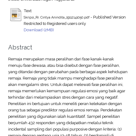
Text
- Published Version
Skripsi_Rr. Cintya Anindita_19112141050.pdf
Restricted to Registered users only
Download (2MB)
Abstract
Remaja merupakan masa peralihan dari fase kanak-kanak
menuju fase dewasa, atau bisa disebut dengan fase peralihan,
yang ditandai dengan perubahan pada berbagai aspek kehidupan
remaja. Remaja yang tidak mampu menghadapi fase peralihan
akan mengalami stres. Untuk dapat melewati fase peralihan ini,
remaja memerlukan kemampuan regulasi emosi yang baik agar
terhindar dari melampiaskan stres dengan cara yang negatif.
Penelitian ini bertujuan untuk meneliti peran kelekatan dengan
orang tua sebagai prediktor regulasi emosi remaja. Pendekatan
penelitian yang digunakan ialah kuantitatif. Sampel penelitian
berjumlah 432 responden yang didapatkan melalui teknik
incidental sampling dari populasi purposive dengan kriteria: (1)
remaja dengan rentang usia 13-18 tahun; (2) berdomisili di