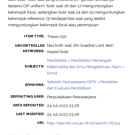
berjenis DIF uniform: butir soal 16 dan 17 menguntungkan
kelompok focal, sedangkan butir soal 24 dan 25 menguntungkan
kelompok reference, (3) terdapat bias soal yang sedikit
menguntungkan kelompok focal atau perempuan.
Thesis (S2)
ITEM TYPE:
bias butir soal, khi-kuadrat Lord, teori
UNCONTROLLED
KEYWORDS:
respon butir
Pendidikan > Pendidikan Menengah
Matematika dan Ilmu Pengetahuan Alam >
SUBJECTS:
Kimia
Sekolah Pascasarjana (SPS) > Penelitian
DIVISIONS:
dan Evaluasi Pendidikan
Perpustakaan Pascasarjana
DEPOSITING USER:
24 Jul 2023 03:26
DATE DEPOSITED:
24 Jul 2023 03:26
LAST MODIFIED:
http://eprints.uny.ac.id/id/eprint/78314
URI: