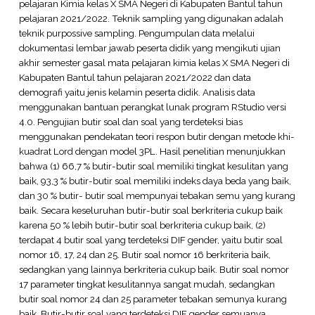
pelajaran Kimia kelas X SMA Negeri di Kabupaten Bantul tahun
pelajaran 2021/2022. Teknik sampling yang digunakan adalah
teknik purpossive sampling. Pengumpulan data melalui
dokumentasi lembar jawab peserta didik yang mengikuti ujian
akhir semester gasal mata pelajaran kimia kelas X SMA Negeri di
Kabupaten Bantul tahun pelajaran 2021/2022 dan data
demografi yaitu jenis kelamin peserta didik. Analisis data
menggunakan bantuan perangkat lunak program RStudio versi
4.0. Pengujian butir soal dan soal yang terdeteksi bias
menggunakan pendekatan teori respon butir dengan metode khi-
kuadrat Lord dengan model 3PL. Hasil penelitian menunjukkan
bahwa (1) 66,7 % butir-butir soal memiliki tingkat kesulitan yang
baik, 93,3 % butir-butir soal memiliki indeks daya beda yang baik,
dan 30 % butir- butir soal mempunyai tebakan semu yang kurang
baik. Secara keseluruhan butir-butir soal berkriteria cukup baik
karena 50 % lebih butir-butir soal berkriteria cukup baik, (2)
terdapat 4 butir soal yang terdeteksi DIF gender, yaitu butir soal
nomor 16, 17, 24 dan 25. Butir soal nomor 16 berkriteria baik,
sedangkan yang lainnya berkriteria cukup baik. Butir soal nomor
17 parameter tingkat kesulitannya sangat mudah, sedangkan
butir soal nomor 24 dan 25 parameter tebakan semunya kurang
baik. Butir-butir soal yang terdeteksi DIF gender semuanya