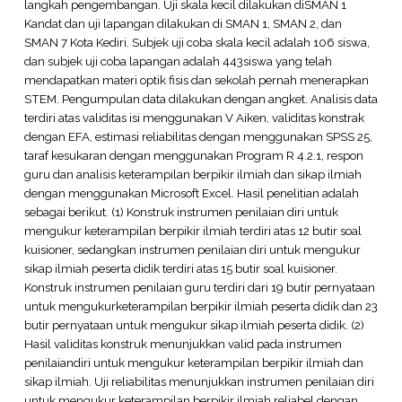
langkah pengembangan. Uji skala kecil dilakukan diSMAN 1
Kandat dan uji lapangan dilakukan di SMAN 1, SMAN 2, dan
SMAN 7 Kota Kediri. Subjek uji coba skala kecil adalah 106 siswa,
dan subjek uji coba lapangan adalah 443siswa yang telah
mendapatkan materi optik fisis dan sekolah pernah menerapkan
STEM. Pengumpulan data dilakukan dengan angket. Analisis data
terdiri atas validitas isi menggunakan V Aiken, validitas konstrak
dengan EFA, estimasi reliabilitas dengan menggunakan SPSS 25,
taraf kesukaran dengan menggunakan Program R 4.2.1, respon
guru dan analisis keterampilan berpikir ilmiah dan sikap ilmiah
dengan menggunakan Microsoft Excel. Hasil penelitian adalah
sebagai berikut. (1) Konstruk instrumen penilaian diri untuk
mengukur keterampilan berpikir ilmiah terdiri atas 12 butir soal
kuisioner, sedangkan instrumen penilaian diri untuk mengukur
sikap ilmiah peserta didik terdiri atas 15 butir soal kuisioner.
Konstruk instrumen penilaian guru terdiri dari 19 butir pernyataan
untuk mengukurketerampilan berpikir ilmiah peserta didik dan 23
butir pernyataan untuk mengukur sikap ilmiah peserta didik. (2)
Hasil validitas konstruk menunjukkan valid pada instrumen
penilaiandiri untuk mengukur keterampilan berpikir ilmiah dan
sikap ilmiah. Uji reliabilitas menunjukkan instrumen penilaian diri
untuk mengukur keterampilan berpikir ilmiah reliabel dengan