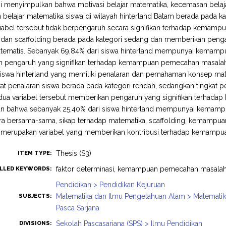
ini menyimpulkan bahwa motivasi belajar matematika, kecemasan belaj
 belajar matematika siswa di wilayah hinterland Batam berada pada 
riabel tersebut tidak berpengaruh secara signifikan terhadap kemam
 dan scaffolding berada pada kategori sedang dan memberikan pen
tematis. Sebanyak 69,84% dari siswa hinterland mempunyai kemampu
 pengaruh yang signifikan terhadap kemampuan pemecahan masalah m
siswa hinterland yang memiliki penalaran dan pemahaman konsep matem
at penalaran siswa berada pada kategori rendah, sedangkan tingkat
dua variabel tersebut memberikan pengaruh yang signifikan terhada
n bahwa sebanyak 25,40% dari siswa hinterland mempunyai kemampu
cara bersama-sama, sikap terhadap matematika, scaffolding, kemamp
 merupakan variabel yang memberikan kontribusi terhadap kemampu
Thesis (S3)
ITEM TYPE:
faktor determinasi, kemampuan pemecahan masalah 
LLED KEYWORDS:
Pendidikan > Pendidikan Kejuruan
Matematika dan Ilmu Pengetahuan Alam > Matemati
SUBJECTS:
Pasca Sarjana
Sekolah Pascasarjana (SPS) > Ilmu Pendidikan
DIVISIONS: