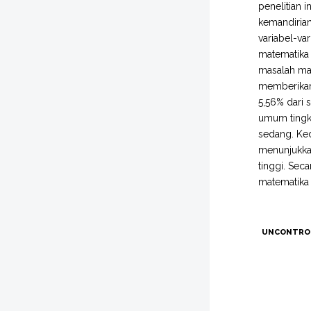
penelitian 
kemandirian
variabel-va
matematika
masalah ma
memberikan
5,56% dari 
umum tingk
sedang. Ke
menunjukka
tinggi. Se
matematika
UNCONTRO