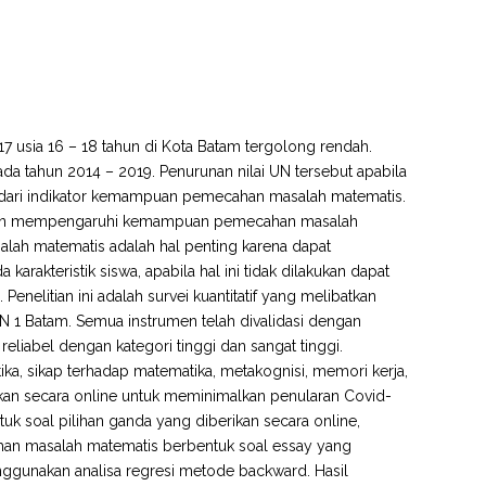
017 usia 16 – 18 tahun di Kota Batam tergolong rendah.
pada tahun 2014 – 2019. Penurunan nilai UN tersebut apabila
an dari indikator kemampuan pemecahan masalah matematis.
dominan mempengaruhi kemampuan pemecahan masalah
lah matematis adalah hal penting karena dapat
arakteristik siswa, apabila hal ini tidak dilakukan dapat
litian ini adalah survei kuantitatif yang melibatkan
N 1 Batam. Semua instrumen telah divalidasi dengan
reliabel dengan kategori tinggi dan sangat tinggi.
ika, sikap terhadap matematika, metakognisi, memori kerja,
ikan secara online untuk meminimalkan penularan Covid-
k soal pilihan ganda yang diberikan secara online,
 masalah matematis berbentuk soal essay yang
nggunakan analisa regresi metode backward. Hasil