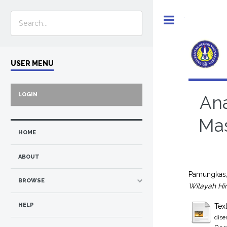
Toggle
USER MENU
LOGIN
An
Mas
HOME
ABOUT
Pamungkas
BROWSE
Wilayah Hi
HELP
Tex
dise