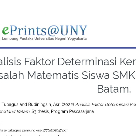
alisis Faktor Determinasi
alah Matematis Siswa SMK 
Batam.
, Tubagus
and
Budiningsih, Asri
(2022)
Analisis Faktor Determinasi
nterland Batam.
S3 thesis, Program Pascasarjana.
t
rtasi-tubagus pamungkas-17703261047.pdf