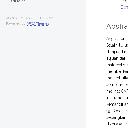
Res
POLICIES
Dow
© 2012 -
2026 UPT. TIK UNY
Powered by
APW Themes
.
Abstra
Angka Parti
Selain itu 
ditinjau da
Tujuan dar
matematis 
memberikan 
menimbulkan
sembilan or
melihat CVR
Instrumen u
kemandirian
19. Sebalik
sedangkan 
dikerjakan 