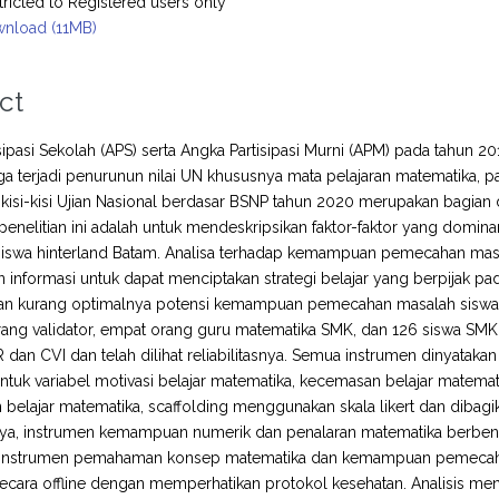
tricted to Registered users only
nload (11MB)
ct
sipasi Sekolah (APS) serta Angka Partisipasi Murni (APM) pada tahun 2
juga terjadi penurunun nilai UN khususnya mata pelajaran matematika, 
ri kisi-kisi Ujian Nasional berdasar BSNP tahun 2020 merupakan bagi
i penelitian ini adalah untuk mendeskripsikan faktor-faktor yang 
siswa hinterland Batam. Analisa terhadap kemampuan pemecahan masa
informasi untuk dapat menciptakan strategi belajar yang berpijak pada k
 kurang optimalnya potensi kemampuan pemecahan masalah siswa. Pene
ang validator, empat orang guru matematika SMK, dan 126 siswa SMK
 dan CVI dan telah dilihat reliabilitasnya. Semua instrumen dinyatakan 
ntuk variabel motivasi belajar matematika, kecemasan belajar matemat
 belajar matematika, scaffolding menggunakan skala likert dan dibag
nya, instrumen kemampuan numerik dan penalaran matematika berbentu
instrumen pemahaman konsep matematika dan kemampuan pemecahan
secara offline dengan memperhatikan protokol kesehatan. Analisis me