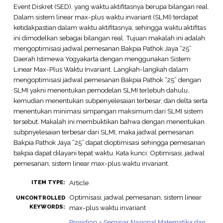
Event Diskret (SED), yang waktu aktifitasnya berupa bilangan real.
Dalam sistem linear max-plus waktu invariant (SLMI) terdapat
ketidakpastian dalam waktu aktifitasnya, sehingga waktu aktifitas
ini dimodelkan sebagai bilangan real. Tujuan makalah ini adalah
mengoptimisasi jadwal pemesanan Bakpia Pathok Jaya “25”
Daerah Istimewa Yogyakarta dengan menggunakan Sistem
Linear Max-Plus Waktu Invariant. Langkah-langkah dalam
mengoptimisasi jadwal pemesanan Bakpia Pathok “25” dengan
SLMI yakni menentukan pemodelan SLMI terlebuh dahulu,
kemudian menentukan subpenyelesaian terbesar, dan delta serta
menentukan minimasi simpangan maksimum dari SLMI sistem
tersebut. Makalah ini membuktikan bahwa dengan menentukan
subpnyelesaian terbesar dari SLMI, maka jadwal pemesanan
Bakpia Pathok Jaya “25” dapat dioptimisasi sehingga pemesanan
bakpia dapat dilayani tepat waktu. Kata kunci: Optimisasi, jadwal
pemesanan, sistem linear max-plus waktu invariant.
Article
ITEM TYPE:
Optimisasi, jadwal pemesanan, sistem linear
UNCONTROLLED
KEYWORDS:
max-plus waktu invariant
Prosiding > Seminar Nasional Matematika dan