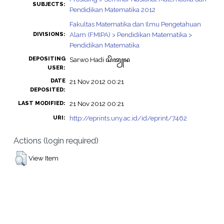
SUBJECTS:
Pendidikan Matematika 2012
Fakultas Matematika dan Ilmu Pengetahuan
Alam (FMIPA) > Pendidikan Matematika >
DIVISIONS:
Pendidikan Matematika
DEPOSITING
Sarwo Hadi ꦱꦼꦠꦾꦤ
USER:
DATE
21 Nov 2012 00:21
DEPOSITED:
21 Nov 2012 00:21
LAST MODIFIED:
http://eprints.uny.ac.id/id/eprint/7462
URI:
Actions (login required)
View Item