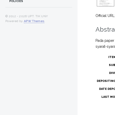
POLICIES
Official URL
© 2012 -
2026 UPT. TIK UNY
Powered by
APW Themes
.
Abstra
Pada paper 
syarat-syar
ITE
SUB
DIV
DEPOSITIN
DATE DEP
LAST MO