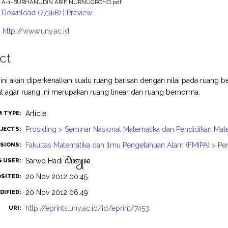
A-1-BURHANUDIN ARIF NURNUGROHO.pdf
Download (773kB)
|
Preview
:
http://www.uny.ac.id
ct
ini akan diperkenalkan suatu ruang barisan dengan nilai pada ruang be
at agar ruang ini merupakan ruang linear dan ruang bernorma.
Article
M TYPE:
Prosiding > Seminar Nasional Matematika dan Pendidikan Mat
JECTS:
Fakultas Matematika dan Ilmu Pengetahuan Alam (FMIPA) > Pe
ISIONS:
Sarwo Hadi ꦱꦼꦠꦾꦤ
G USER:
20 Nov 2012 00:45
OSITED:
20 Nov 2012 06:49
DIFIED:
http://eprints.uny.ac.id/id/eprint/7453
URI: