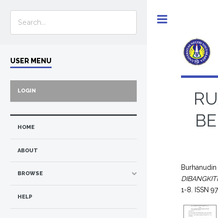
Toggle
USER MENU
LOGIN
RU
BE
HOME
ABOUT
Burhanudin 
BROWSE
DIBANGKIT
1-8. ISSN 9
HELP