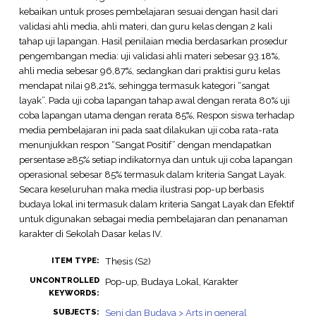
kebaikan untuk proses pembelajaran sesuai dengan hasil dari
validasi ahli media, ahli materi, dan guru kelas dengan 2 kali
tahap uji lapangan. Hasil penilaian media berdasarkan prosedur
pengembangan media: uji validasi ahli materi sebesar 93.18%,
ahli media sebesar 96,87%, sedangkan dari praktisi guru kelas
mendapat nilai 98,21%, sehingga termasuk kategori “sangat
layak”. Pada uji coba lapangan tahap awal dengan rerata 80% uji
coba lapangan utama dengan rerata 85%, Respon siswa terhadap
media pembelajaran ini pada saat dilakukan uji coba rata-rata
menunjukkan respon “Sangat Positif” dengan mendapatkan
persentase ≥85% setiap indikatornya dan untuk uji coba lapangan
operasional sebesar 85% termasuk dalam kriteria Sangat Layak.
Secara keseluruhan maka media ilustrasi pop-up berbasis
budaya lokal ini termasuk dalam kriteria Sangat Layak dan Efektif
untuk digunakan sebagai media pembelajaran dan penanaman
karakter di Sekolah Dasar kelas IV.
Thesis (S2)
ITEM TYPE:
UNCONTROLLED
Pop-up, Budaya Lokal, Karakter
KEYWORDS:
Seni dan Budaya > Arts in general
SUBJECTS: