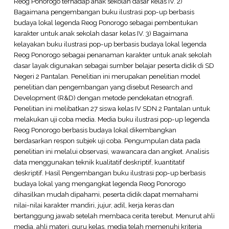
Reog Ponorogo terhadap anak sekolah dasar kelas IV. 2)
Bagaimana pengembangan buku ilustrasi pop-up berbasis
budaya lokal legenda Reog Ponorogo sebagai pembentukan
karakter untuk anak sekolah dasar kelas IV. 3) Bagaimana
kelayakan buku ilustrasi pop-up berbasis budaya lokal legenda
Reog Ponorogo sebagai penanaman karakter untuk anak sekolah
dasar layak digunakan sebagai sumber belajar peserta didik di SD
Negeri 2 Pantalan. Penelitian ini merupakan penelitian model
penelitian dan pengembangan yang disebut Research and
Development (R&D) dengan metode pendekatan etnografi.
Penelitian ini melibatkan 27 siswa kelas IV SDN 2 Pantalan untuk
melakukan uji coba media. Media buku ilustrasi pop-up legenda
Reog Ponorogo berbasis budaya lokal dikembangkan
berdasarkan respon subjek uji coba. Pengumpulan data pada
penelitian ini melalui observasi, wawancara dan angket. Analisis
data menggunakan teknik kualitatif deskriptif, kuantitatif
deskriptif. Hasil Pengembangan buku ilustrasi pop-up berbasis
budaya lokal yang mengangkat legenda Reog Ponorogo
dihasilkan mudah dipahami, peserta didik dapat memahami
nilai-nilai karakter mandiri, jujur, adil, kerja keras dan
bertanggung jawab setelah membaca cerita terebut. Menurut ahli
media, ahli materi, guru kelas, media telah memenuhi kriteria