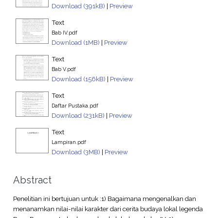
Download (391kB)
|
Preview
Text
Bab IV.pdf
Download (1MB)
|
Preview
Text
Bab V.pdf
Download (156kB)
|
Preview
Text
Daftar Pustaka.pdf
Download (231kB)
|
Preview
Text
Lampiran.pdf
Download (3MB)
|
Preview
Abstract
Penelitian ini bertujuan untuk :1) Bagaimana mengenalkan dan
menanamkan nilai-nilai karakter dari cerita budaya lokal legenda