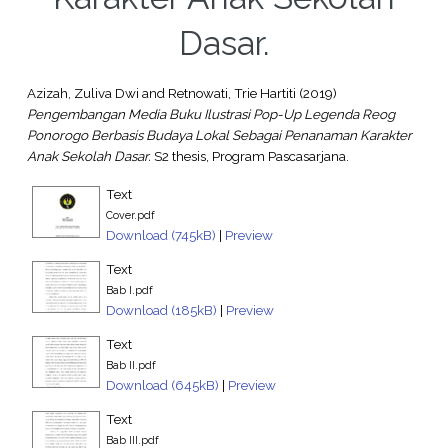
Dasar.
Azizah, Zuliva Dwi
and
Retnowati, Trie Hartiti
(2019)
Pengembangan Media Buku Ilustrasi Pop-Up Legenda Reog
Ponorogo Berbasis Budaya Lokal Sebagai Penanaman Karakter
Anak Sekolah Dasar.
S2 thesis, Program Pascasarjana.
Text
Cover.pdf
Download (745kB)
|
Preview
Text
Bab I.pdf
Download (185kB)
|
Preview
Text
Bab II.pdf
Download (645kB)
|
Preview
Text
Bab III.pdf