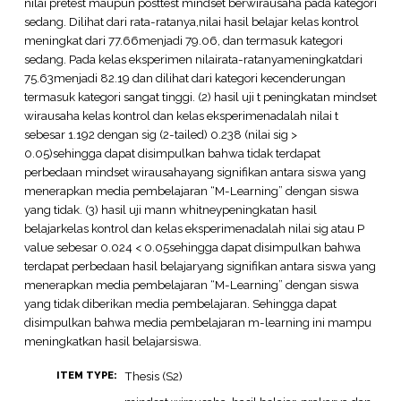
nilai pretest maupun posttest mindset berwirausaha pada kategori
sedang. Dilihat dari rata-ratanya,nilai hasil belajar kelas kontrol
meningkat dari 77.66menjadi 79.06, dan termasuk kategori
sedang. Pada kelas eksperimen nilairata-ratanyameningkatdari
75.63menjadi 82.19 dan dilihat dari kategori kecenderungan
termasuk kategori sangat tinggi. (2) hasil uji t peningkatan mindset
wirausaha kelas kontrol dan kelas eksperimenadalah nilai t
sebesar 1.192 dengan sig (2-tailed) 0.238 (nilai sig >
0.05)sehingga dapat disimpulkan bahwa tidak terdapat
perbedaan mindset wirausahayang signifikan antara siswa yang
menerapkan media pembelajaran “M-Learning” dengan siswa
yang tidak. (3) hasil uji mann whitneypeningkatan hasil
belajarkelas kontrol dan kelas eksperimenadalah nilai sig atau P
value sebesar 0.024 < 0.05sehingga dapat disimpulkan bahwa
terdapat perbedaan hasil belajaryang signifikan antara siswa yang
menerapkan media pembelajaran “M-Learning” dengan siswa
yang tidak diberikan media pembelajaran. Sehingga dapat
disimpulkan bahwa media pembelajaran m-learning ini mampu
meningkatkan hasil belajarsiswa.
Thesis (S2)
ITEM TYPE: