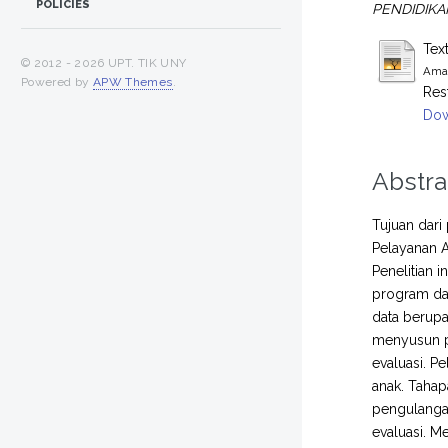
POLICIES
PENDIDIKA
Tex
© 2012 -
2026 UPT. TIK UNY
Amal
Powered by
APW Themes
.
Res
Dow
Abstra
Tujuan dari
Pelayanan A
Penelitian 
program dan
data berupa
menyusun p
evaluasi. 
anak. Taha
pengulangan
evaluasi. 