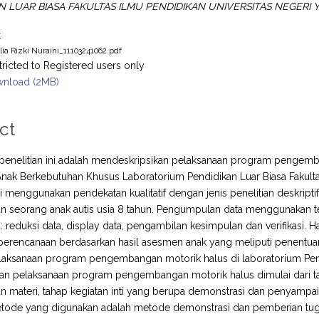
N LUAR BIASA FAKULTAS ILMU PENDIDIKAN UNIVERSITAS NEGERI 
t
ia Rizki Nuraini_11103241062.pdf
tricted to Registered users only
nload (2MB)
ct
 penelitian ini adalah mendeskripsikan pelaksanaan program pengemba
nak Berkebutuhan Khusus Laboratorium Pendidikan Luar Biasa Fakultas
ini menggunakan pendekatan kualitatif dengan jenis penelitian deskript
 seorang anak autis usia 8 tahun. Pengumpulan data menggunakan te
: reduksi data, display data, pengambilan kesimpulan dan verifikasi.
erencanaan berdasarkan hasil asesmen anak yang meliputi penentuan
Pelaksanaan program pengembangan motorik halus di laboratorium Pe
pan pelaksanaan program pengembangan motorik halus dimulai dari t
 materi, tahap kegiatan inti yang berupa demonstrasi dan penyampai
Metode yang digunakan adalah metode demonstrasi dan pemberian tu