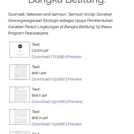
Gusmadi, Setiawan
and
Samsuri, Samsuri
(2019)
Gerakan
Kewarganegaraan Ekologis sebagai Upaya Pembentukan
Karakter Peduli Lingkungan di Bangka Belitung.
S2 thesis,
Program Pascasarjana.
Text
COVER.pdf
Download (773kB)
|
Preview
Text
BAB I.pdf
Download (150kB)
|
Preview
Text
BAB II.pdf
Download (390kB)
|
Preview
Text
BAB III.pdf
Download (150kB)
|
Preview
Text