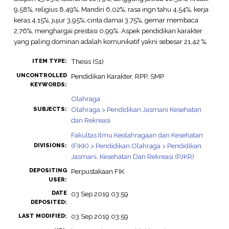
9,58%, religius 8,49%, Mandiri 6,02%, rasa ingn tahu 4,54%, kerja
keras 4,15%, jujur 3,95%, cinta damai 3,75%, gemar membaca
2,76%, menghargai prestasi 0,99%. Aspek pendidikan karakter
yang paling dominan adalah komunikatif yakni sebesar 21,42 %,
Thesis (S1)
ITEM TYPE:
UNCONTROLLED
Pendidikan Karakter, RPP, SMP
KEYWORDS:
Olahraga
Olahraga > Pendidikan Jasmani Kesehatan
SUBJECTS:
dan Rekreasi
Fakultas Ilmu Keolahragaan dan Kesehatan
(FIKK) > Pendidikan Olahraga > Pendidikan
DIVISIONS:
Jasmani, Kesehatan Dan Rekreasi (PJKR)
DEPOSITING
Perpustakaan FIK
USER:
DATE
03 Sep 2019 03:59
DEPOSITED:
03 Sep 2019 03:59
LAST MODIFIED: