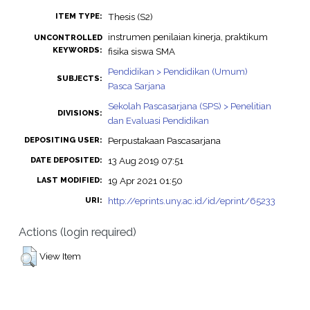
Thesis (S2)
ITEM TYPE:
instrumen penilaian kinerja, praktikum
UNCONTROLLED
KEYWORDS:
fisika siswa SMA
Pendidikan > Pendidikan (Umum)
SUBJECTS:
Pasca Sarjana
Sekolah Pascasarjana (SPS) > Penelitian
DIVISIONS:
dan Evaluasi Pendidikan
Perpustakaan Pascasarjana
DEPOSITING USER:
13 Aug 2019 07:51
DATE DEPOSITED:
19 Apr 2021 01:50
LAST MODIFIED:
http://eprints.uny.ac.id/id/eprint/65233
URI:
Actions (login required)
View Item