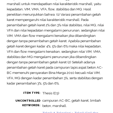
marshall untuk mendapatkan nilai karakteristik marshall, yaitu
kepadatan, VIM, VMA, VFA, flow, stabilitas dan MQ. Hasil
penelitian menunjukkan bahwa: (1) Variasi penambahan getah
karet mempengaruhi nilai karakteristik marshall. Pada
penambahan getah karet 2% dan 3% nilai stabilitas, nilai MQ, nilai
VFA dan nilai kepadatan mengalami penurunan, sedangkan nilai
VIM, VMA dan flow mengalami kenaikan jika dibandingkan
dengan tanpa penambahan getah karet. Apabila penambahan
getah karet dengan kadar 4%, 5% dan 6% maka nilai kepadatan,
VFA dan flow mengalami kenaikan, sedangkan nilai VIM, VMA,
stabilitas dan MQ mengalami penurunan jika dibandingkan
dengan tanpa penambahan getah karet (2) Setelah adanya
penambahan getah karet pada campuran lapis aspal beton AC-
BC memenuhi persyaratan Bina Marga 2010 kecuali nilai VIM,
VFA, MQ dengan kadar penambahan 3%, serta stabilitas dengan
kadar penambahan 3%, 5% dan 6%.
Thesis (D3)
ITEM TYPE:
campuran AC-BC, getah karet, limbah
UNCONTROLLED
KEYWORDS:
beton, marshall.