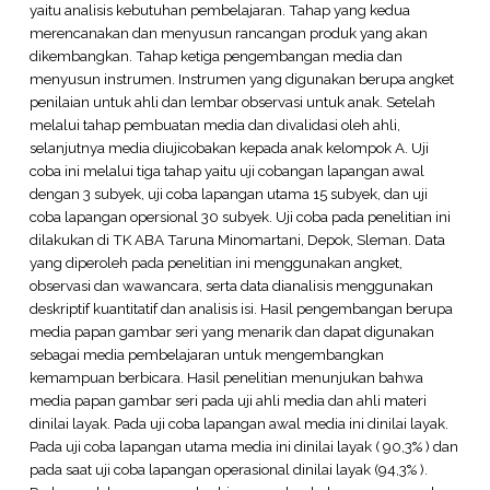
yaitu analisis kebutuhan pembelajaran. Tahap yang kedua
merencanakan dan menyusun rancangan produk yang akan
dikembangkan. Tahap ketiga pengembangan media dan
menyusun instrumen. Instrumen yang digunakan berupa angket
penilaian untuk ahli dan lembar observasi untuk anak. Setelah
melalui tahap pembuatan media dan divalidasi oleh ahli,
selanjutnya media diujicobakan kepada anak kelompok A. Uji
coba ini melalui tiga tahap yaitu uji cobangan lapangan awal
dengan 3 subyek, uji coba lapangan utama 15 subyek, dan uji
coba lapangan opersional 30 subyek. Uji coba pada penelitian ini
dilakukan di TK ABA Taruna Minomartani, Depok, Sleman. Data
yang diperoleh pada penelitian ini menggunakan angket,
observasi dan wawancara, serta data dianalisis menggunakan
deskriptif kuantitatif dan analisis isi. Hasil pengembangan berupa
media papan gambar seri yang menarik dan dapat digunakan
sebagai media pembelajaran untuk mengembangkan
kemampuan berbicara. Hasil penelitian menunjukan bahwa
media papan gambar seri pada uji ahli media dan ahli materi
dinilai layak. Pada uji coba lapangan awal media ini dinilai layak.
Pada uji coba lapangan utama media ini dinilai layak ( 90,3% ) dan
pada saat uji coba lapangan operasional dinilai layak (94,3% ).