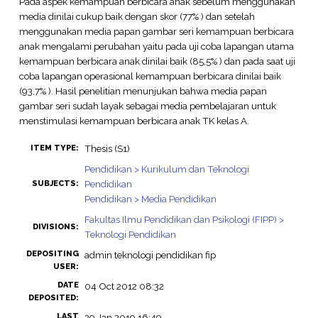
Pada aspek kemampuan berbicara anak sebelum menggunakan
media dinilai cukup baik dengan skor (77% ) dan setelah
menggunakan media papan gambar seri kemampuan berbicara
anak mengalami perubahan yaitu pada uji coba lapangan utama
kemampuan berbicara anak dinilai baik (85,5% ) dan pada saat uji
coba lapangan operasional kemampuan berbicara dinilai baik
(93,7% ). Hasil penelitian menunjukan bahwa media papan
gambar seri sudah layak sebagai media pembelajaran untuk
menstimulasi kemampuan berbicara anak TK kelas A.
Thesis (S1)
ITEM TYPE:
Pendidikan > Kurikulum dan Teknologi
Pendidikan
SUBJECTS:
Pendidikan > Media Pendidikan
Fakultas Ilmu Pendidikan dan Psikologi (FIPP) >
DIVISIONS:
Teknologi Pendidikan
DEPOSITING
admin teknologi pendidikan fip
USER:
DATE
04 Oct 2012 08:32
DEPOSITED:
LAST
29 Jan 2019 16:49