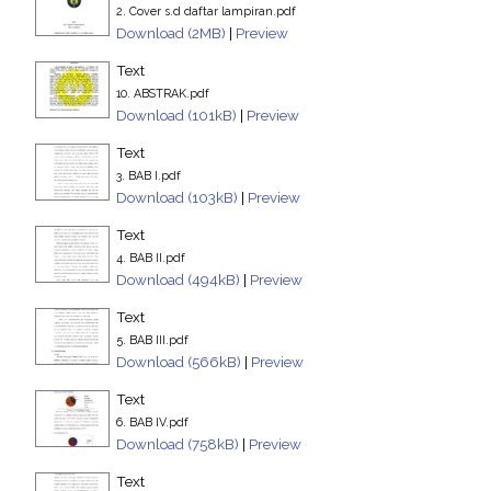
2. Cover s.d daftar lampiran.pdf
Download (2MB)
|
Preview
Text
10. ABSTRAK.pdf
Download (101kB)
|
Preview
Text
3. BAB I.pdf
Download (103kB)
|
Preview
Text
4. BAB II.pdf
Download (494kB)
|
Preview
Text
5. BAB III.pdf
Download (566kB)
|
Preview
Text
6. BAB IV.pdf
Download (758kB)
|
Preview
Text