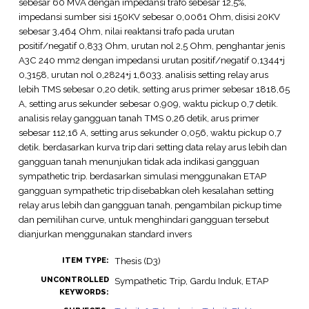
sebesar 60 MVA dengan impedansi trafo sebesar 12,5%,
impedansi sumber sisi 150KV sebesar 0,0061 Ohm, disisi 20KV
sebesar 3,464 Ohm, nilai reaktansi trafo pada urutan
positif/negatif 0,833 Ohm, urutan nol 2,5 Ohm, penghantar jenis
A3C 240 mm2 dengan impedansi urutan positif/negatif 0,1344+j
0,3158, urutan nol 0,2824+j 1,6033. analisis setting relay arus
lebih TMS sebesar 0,20 detik, setting arus primer sebesar 1818,65
A, setting arus sekunder sebesar 0,909, waktu pickup 0,7 detik.
analisis relay gangguan tanah TMS 0,26 detik, arus primer
sebesar 112,16 A, setting arus sekunder 0,056, waktu pickup 0,7
detik. berdasarkan kurva trip dari setting data relay arus lebih dan
gangguan tanah menunjukan tidak ada indikasi gangguan
sympathetic trip. berdasarkan simulasi menggunakan ETAP
gangguan sympathetic trip disebabkan oleh kesalahan setting
relay arus lebih dan gangguan tanah, pengambilan pickup time
dan pemilihan curve, untuk menghindari gangguan tersebut
dianjurkan menggunakan standard invers
Thesis (D3)
ITEM TYPE:
UNCONTROLLED
Sympathetic Trip, Gardu Induk, ETAP
KEYWORDS: