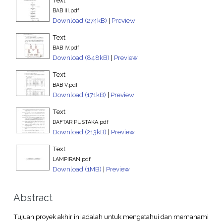
BAB III.pdf
Download (274kB)
|
Preview
Text
BAB IV.pdf
Download (848kB)
|
Preview
Text
BAB V.pdf
Download (171kB)
|
Preview
Text
DAFTAR PUSTAKA.pdf
Download (213kB)
|
Preview
Text
LAMPIRAN.pdf
Download (1MB)
|
Preview
Abstract
Tujuan proyek akhir ini adalah untuk mengetahui dan memahami