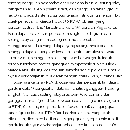
tentang gangguan sympathetic trip dan analisis nilai setting relay
pengaman arus lebih (overcurrent) dan gangguan tanah (groud
fault) yang ada disistem distribusi tenaga listrik yang mengambil
objek penelitian di Gardu Induk 150 KV Wirobrajan yang
beralamat di Jl. R. E. Martadinata No. 1, Wirobrajan, Yogyakarta.
Serta dapat melakukan pemodelan single line diagram dan
setting relay pengaman pada gardu induk tersebut
menggunakan data yang didapat yang selanjutnya dianalisis
sehingga dapat dituangkan kedalam bentuk simulasi software
ETAP 12.6.0, sehingga bisa disimpulkan bahwa gardu induk
tersebut terdapat potensi gangguan sympathetic trip atau tidak.
Metode Analisis unjuk gangguan symphatetic trip di gardu induk
150 KV Wirobrajan ini dilakukan dengan melakukan, 1) pengajuan
ijin observasi ke pihak PLN, 2) observasi dan pengambilan data di
gardu induk, 3) pengolahan data dan analisis gangguan hubung
singkat, 4) analisis setting relay arus lebih (overcurrent) dan
gangguan tanah (groud fault), 5) pemodelan single line diagram
di ETAP, 6) setting relay arus lebih (overcurrent) dan gangguan
tanah (groud fault) di ETAP Berdasarkan analisis yang telah
dilakukan, diperoleh hasil analisis gangguan symphatetic trip di
gardu induk 150 KV Wirobrajan sebagai berikut. kapasitas trafo