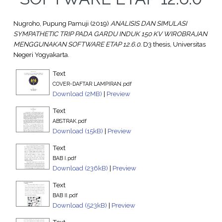
Nugroho, Pupung Pamuji
(2019)
ANALISIS DAN SIMULASI
SYMPATHETIC TRIP PADA GARDU INDUK 150 KV WIROBRAJAN
MENGGUNAKAN SOFTWARE ETAP 12.6.0.
D3 thesis, Universitas
Negeri Yogyakarta.
Text
COVER-DAFTAR LAMPIRAN.pdf
Download (2MB)
|
Preview
Text
ABSTRAK.pdf
Download (15kB)
|
Preview
Text
BAB I.pdf
Download (236kB)
|
Preview
Text
BAB II.pdf
Download (523kB)
|
Preview
Text