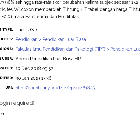
73,96% sehingga rata-rata skor perubahan kelima subjek sebesar 17,2 d
ic tes Wilcoxon memperoleh T hitung ≤ T tabel dengan harga T hitung
 =0,01 maka Ha diterima dan Ho ditolak.
Thesis (S1)
M TYPE:
Pendidikan > Pendidikan Luar Biasa
JECTS:
Fakultas Ilmu Pendidikan dan Psikologi (FIPP) > Pendidikan Lua
ISIONS:
Admin Pendidikan Luar Biasa FIP
G USER:
10 Dec 2018 09:52
OSITED:
30 Jan 2019 17:36
DIFIED:
http://eprints.uny.ac.id/id/eprint/61825
URI:
login required)
tem