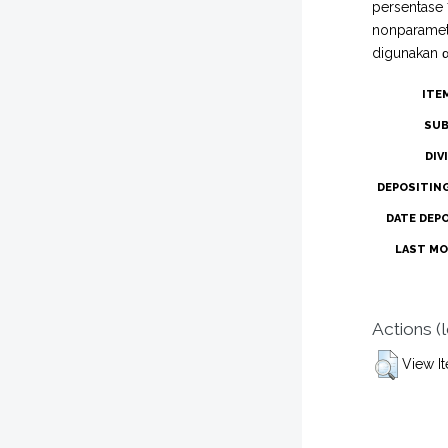
persentase 
nonparametr
digunakan α
ITE
SUB
DIV
DEPOSITIN
DATE DEP
LAST MO
Actions (
View I