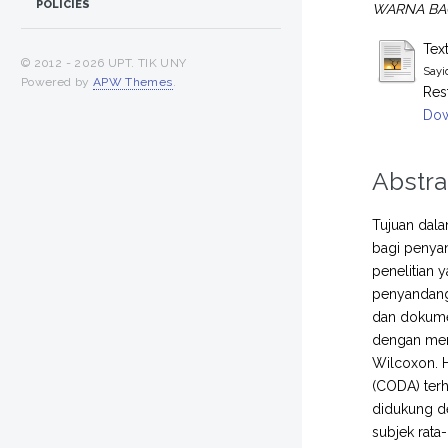
POLICIES
WARNA BAG
Tex
© 2012 -
2026 UPT. TIK UNY
Sayi
Powered by
APW Themes
.
Res
Dow
Abstra
Tujuan dala
bagi penyan
penelitian 
penyandang 
dan dokument
dengan meng
Wilcoxon. H
(CODA) terh
didukung de
subjek rata