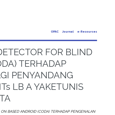
OPAC
Journal
e-Resources
DETECTOR FOR BLIND
ODA) TERHADAP
GI PENYANDANG
MTs LB A YAKETUNIS
TA
D ON BASED ANDROID (CODA) TERHADAP PENGENALAN