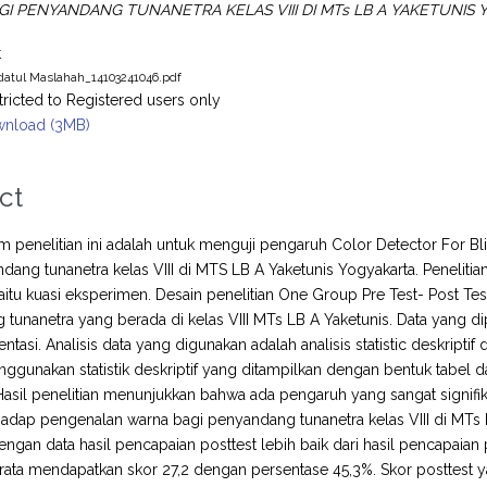
I PENYANDANG TUNANETRA KELAS VIII DI MTs LB A YAKETUNIS 
t
datul Maslahah_14103241046.pdf
tricted to Registered users only
nload (3MB)
ct
m penelitian ini adalah untuk menguji pengaruh Color Detector For
dang tunanetra kelas VIII di MTS LB A Yaketunis Yogyakarta. Penelitia
yaitu kuasi eksperimen. Desain penelitian One Group Pre Test- Post Te
tunanetra yang berada di kelas VIII MTs LB A Yaketunis. Data yang
asi. Analisis data yang digunakan adalah analisis statistic deskriptif 
gunakan statistik deskriptif yang ditampilkan dengan bentuk tabel da
asil penelitian menunjukkan bahwa ada pengaruh yang sangat signifik
adap pengenalan warna bagi penyandang tunanetra kelas VIII di MTs LB 
ngan data hasil pencapaian posttest lebih baik dari hasil pencapaian
-rata mendapatkan skor 27,2 dengan persentase 45,3%. Skor posttest y