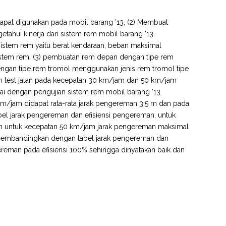
 dapat digunakan pada mobil barang ’13, (2) Membuat
tahui kinerja dari sistem rem mobil barang ’13.
sistem rem yaitu berat kendaraan, beban maksimal
istem rem, (3) pembuatan rem depan dengan tipe rem
engan tipe rem tromol menggunakan jenis rem tromol tipe
an test jalan pada kecepatan 30 km/jam dan 50 km/jam
pai dengan pengujian sistem rem mobil barang ’13.
km/jam didapat rata-rata jarak pengereman 3,5 m dan pada
bel jarak pengereman dan efisiensi pengereman, untuk
an untuk kecepatan 50 km/jam jarak pengereman maksimal
n membandingkan dengan tabel jarak pengereman dan
reman pada efisiensi 100% sehingga dinyatakan baik dan