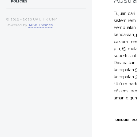
Abstra
POLICIES
Tujuan dari
© 2012 -
2026 UPT. TIK UNY
sistem rem 
Powered by
APW Themes
.
Pembuatan s
kendaraan,
cakram men
pin, (5) me
seperti saa
Didapatkan 
kecepatan 5
kecepatan 
10.0 m pad
efisiensi p
aman digun
UNCONTRO