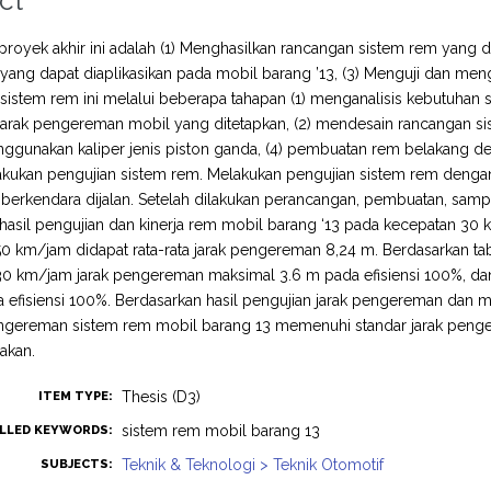
ct
 proyek akhir ini adalah (1) Menghasilkan rancangan sistem rem yang
yang dapat diaplikasikan pada mobil barang ’13, (3) Menguji dan menge
istem rem ini melalui beberapa tahapan (1) menganalisis kebutuhan 
 jarak pengereman mobil yang ditetapkan, (2) mendesain rancangan s
ggunakan kaliper jenis piston ganda, (4) pembuatan rem belakang d
lakukan pengujian sistem rem. Melakukan pengujian sistem rem deng
t berkendara dijalan. Setelah dilakukan perancangan, pembuatan, sam
hasil pengujian dan kinerja rem mobil barang ‘13 pada kecepatan 30 
0 km/jam didapat rata-rata jarak pengereman 8,24 m. Berdasarkan ta
30 km/jam jarak pengereman maksimal 3.6 m pada efisiensi 100%, d
a efisiensi 100%. Berdasarkan hasil pengujian jarak pengereman da
engereman sistem rem mobil barang 13 memenuhi standar jarak penge
akan.
Thesis (D3)
ITEM TYPE:
sistem rem mobil barang 13
LLED KEYWORDS:
Teknik & Teknologi > Teknik Otomotif
SUBJECTS: