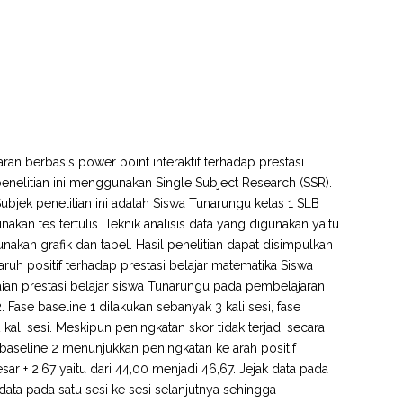
an berbasis power point interaktif terhadap prestasi
enelitian ini menggunakan Single Subject Research (SSR).
Subjek penelitian ini adalah Siswa Tunarungu kelas 1 SLB
an tes tertulis. Teknik analisis data yang digunakan yaitu
unakan grafik dan tabel. Hasil penelitian dapat disimpulkan
h positif terhadap prestasi belajar matematika Siswa
aian prestasi belajar siswa Tunarungu pada pembelajaran
 Fase baseline 1 dilakukan sebanyak 3 kali sesi, fase
 kali sesi. Meskipun peningkatan skor tidak terjadi secara
e baseline 2 menunjukkan peningkatan ke arah positif
ar + 2,67 yaitu dari 44,00 menjadi 46,67. Jejak data pada
data pada satu sesi ke sesi selanjutnya sehingga