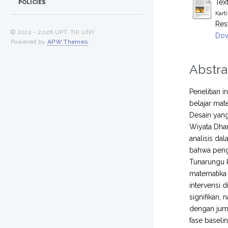
Tex
POLICIES
Kart
Res
© 2012 -
2026 UPT. TIK UNY
Dow
Powered by
APW Themes
.
Abstra
Penelitian 
belajar mat
Desain yang
Wiyata Dhar
analisis dal
bahwa pengg
Tunarungu k
matematika 
intervensi 
signifikan,
dengan juml
fase baseli