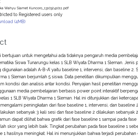
t
ika Wahyu Slamet Kuncoro_13103241011.pdf
tricted to Registered users only
nload (4MB)
ct
ini bertujuan untuk mengetahui ada tidaknya pengaruh media pembelajar
ematika Siswa Tunarungu kelas 1 SLB Wiyata Dharma 1 Sleman. Jenis p
 digunakan adalah A-B-A’ yaitu baseline 1, intervensi, dan baseline 2. 
ma 1 Sleman berjumlah 5 siswa. Data penelitian dikumpulkan menggunak
am kondisi dan analisis antar kondisi. Penyajian hasil penelitian mengg
unaan media pembelajaran berbasis power point interaktif berpengaru
elas 1 SLB Wiyata Dharma 1 Sleman. Hal ini ditunjukkan dari ketercap
mengalami peningkatan dari fase baseline 1, intervensi, dan baseline 2.
dilakukan sebanyak 3 kali sesi dan fase baseline 2 dilakukan sebanyak 2
 namun dapat dilihat bahwa grafik dari fase baseline 1 sampai pada fas
ah skor yang lebih baik. Tingkat perubahan pada fase baseline 1 sebes
ne 1 hasilnya meningkat. Hal ini menunjukkan bahwa terjadi perubahan 