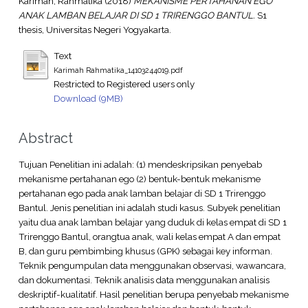
Karimah, Rahmatika
(2018)
MEKANISME PERTAHANAN EGO
ANAK LAMBAN BELAJAR DI SD 1 TRIRENGGO BANTUL.
S1
thesis, Universitas Negeri Yogyakarta.
Text
Karimah Rahmatika_14103244019.pdf
Restricted to Registered users only
Download (9MB)
Abstract
Tujuan Penelitian ini adalah: (1) mendeskripsikan penyebab
mekanisme pertahanan ego (2) bentuk-bentuk mekanisme
pertahanan ego pada anak lamban belajar di SD 1 Trirenggo
Bantul. Jenis penelitian ini adalah studi kasus. Subyek penelitian
yaitu dua anak lamban belajar yang duduk di kelas empat di SD 1
Trirenggo Bantul, orangtua anak, wali kelas empat A dan empat
B, dan guru pembimbing khusus (GPK) sebagai key informan.
Teknik pengumpulan data menggunakan observasi, wawancara,
dan dokumentasi. Teknik analisis data menggunakan analisis
deskriptif-kualitatif. Hasil penelitian berupa penyebab mekanisme