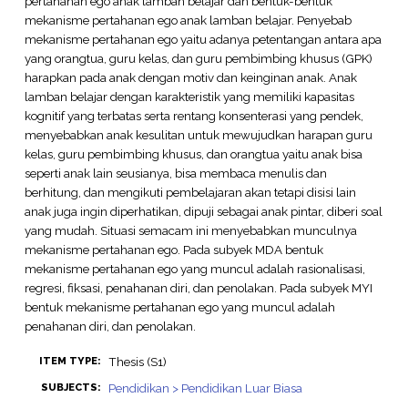
pertahanan ego anak lamban belajar dan bentuk-bentuk
mekanisme pertahanan ego anak lamban belajar. Penyebab
mekanisme pertahanan ego yaitu adanya petentangan antara apa
yang orangtua, guru kelas, dan guru pembimbing khusus (GPK)
harapkan pada anak dengan motiv dan keinginan anak. Anak
lamban belajar dengan karakteristik yang memiliki kapasitas
kognitif yang terbatas serta rentang konsenterasi yang pendek,
menyebabkan anak kesulitan untuk mewujudkan harapan guru
kelas, guru pembimbing khusus, dan orangtua yaitu anak bisa
seperti anak lain seusianya, bisa membaca menulis dan
berhitung, dan mengikuti pembelajaran akan tetapi disisi lain
anak juga ingin diperhatikan, dipuji sebagai anak pintar, diberi soal
yang mudah. Situasi semacam ini menyebabkan munculnya
mekanisme pertahanan ego. Pada subyek MDA bentuk
mekanisme pertahanan ego yang muncul adalah rasionalisasi,
regresi, fiksasi, penahanan diri, dan penolakan. Pada subyek MYI
bentuk mekanisme pertahanan ego yang muncul adalah
penahanan diri, dan penolakan.
Thesis (S1)
ITEM TYPE:
Pendidikan > Pendidikan Luar Biasa
SUBJECTS: