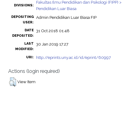
Fakultas Ilmu Pendidikan dan Psikologi (FIPP) >
DIVISIONS:
Pendidikan Luar Biasa
DEPOSITING
Admin Pendidikan Luar Biasa FIP
USER:
DATE
31 Oct 2018 01:48
DEPOSITED:
LAST
30 Jan 2019 17:27
MODIFIED:
http://eprints.uny.ac.id/id/eprint/60997
URI:
Actions (login required)
View Item